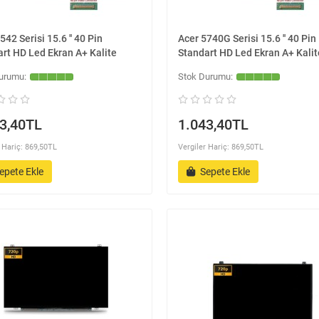
542 Serisi 15.6 '' 40 Pin
Acer 5740G Serisi 15.6 '' 40 Pin
rt HD Led Ekran A+ Kalite
Standart HD Led Ekran A+ Kalit
3,40TL
1.043,40TL
 Hariç: 869,50TL
Vergiler Hariç: 869,50TL
epete Ekle
Sepete Ekle