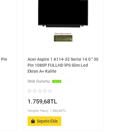
 Pin
Acer Aspire 1 A114-32 Serisi 14.0 '' 30
Pin 1080P FULLHD İPS Slim Led
Ekran A+ Kalite
1.759,68TL
Vergiler Hariç: 1.466,40TL
Sepete Ekle