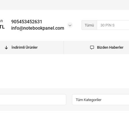
an
905453452631
Tümü
TL
info@notebookpanel.com
İndirimli Ürünler
Bizden Haberler