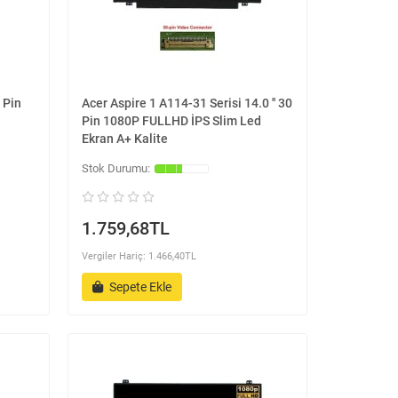
 Pin
Acer Aspire 1 A114-31 Serisi 14.0 '' 30
Pin 1080P FULLHD İPS Slim Led
Ekran A+ Kalite
1.759,68TL
Vergiler Hariç: 1.466,40TL
Sepete Ekle