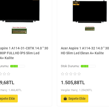
spire 1 A114-31-C8TK 14.0 '' 30
Acer Aspire 1 A114-32 14.0 '' 30
080P FULLHD İPS Slim Led
HD Slim Led Ekran A+ Kalite
A+ Kalite
9,68TL
1.505,88TL
 Hariç: 1.466,40TL
Vergiler Hariç: 1.254,90TL
epete Ekle
Sepete Ekle