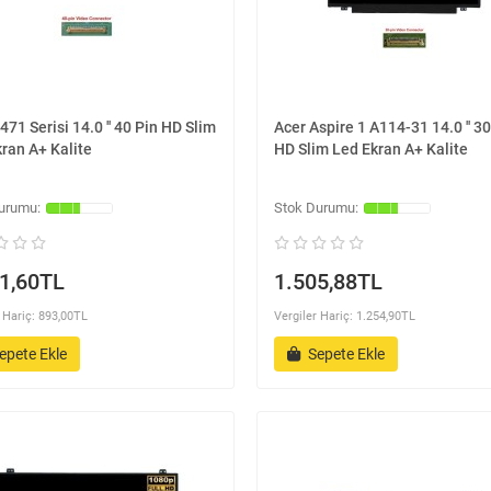
471 Serisi 14.0 '' 40 Pin HD Slim
Acer Aspire 1 A114-31 14.0 '' 30
ran A+ Kalite
HD Slim Led Ekran A+ Kalite
1,60TL
1.505,88TL
 Hariç: 893,00TL
Vergiler Hariç: 1.254,90TL
epete Ekle
Sepete Ekle