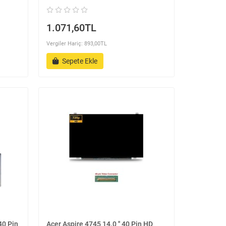
1.071,60TL
Vergiler Hariç: 893,00TL
Sepete Ekle
40 Pin
Acer Aspire 4745 14.0 '' 40 Pin HD