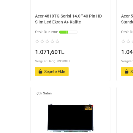
Acer 4810TG Serisi 14.0 '' 40 Pin HD
Acer 5
Slim Led Ekran A+ Kalite
Standa
1.071,60TL
1.04
Vergiler Hariç: 893,00TL
Vergiler
Sepete Ekle
S
Çok Satan