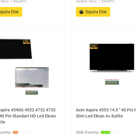
 Hariç: 1.466,40TL
Vergiler Hariç: 1.254,90TL
epete Ekle
Sepete Ekle
Aspire 4540G 4552 4732 4733
Acer Aspire 4553 14.0 '' 40 Pin
' 40 Pin Standart HD Led Ekran
Slim Led Ekran A+ Kalite
ite