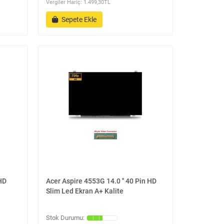
Vergiler Hariç: 1.499,30TL
Sepete Ekle
 HD
Acer Aspire 4553G 14.0 '' 40 Pin HD
Slim Led Ekran A+ Kalite