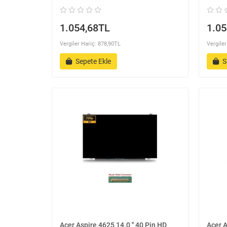
1.054,68TL
1.05
Vergiler Hariç: 878,90TL
Vergiler
Sepete Ekle
S
Acer Aspire 4625 14.0 '' 40 Pin HD
Acer A