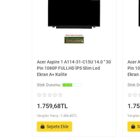
Acer Aspire 1 A114-31-C15U 14.0 '' 30
Acer A
Pin 1080P FULLHD İPS Slim Led
Pin 1
Ekran A+ Kalite
Ekran 
1.759,68TL
1.75
Vergiler Hariç: 1.466,40TL
Vergiler
Sepete Ekle
S