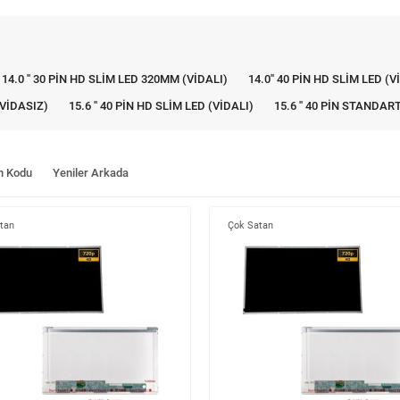
14.0 '' 30 PİN HD SLİM LED 320MM (VİDALI)
14.0'' 40 PİN HD SLİM LED (V
(VİDASIZ)
15.6 '' 40 PİN HD SLİM LED (VİDALI)
15.6 '' 40 PİN STANDAR
n Kodu
Yeniler Arkada
tan
Çok Satan