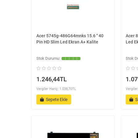
Acer 5745g-486G64mnks 15.6 '' 40
Acer 8
Pin HD Slim Led Ekran A+ Kalite
Led Ek
1.246,44TL
1.07
Vergiler Hariç: 1.038,70TL
Vergiler
Sepete Ekle
S