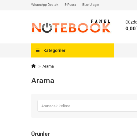
WhatsApp Destek
E-Posta
Bize Ulaşın
Cüzd
0,00
Kategoriler
Arama
Arama
Ürünler