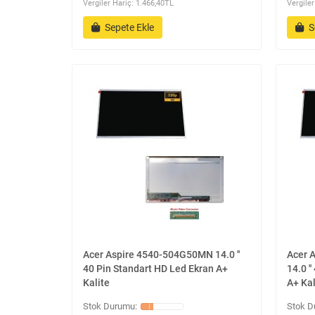
Vergiler Hariç: 1.466,40TL
Vergiler
Sepete Ekle
S
Acer Aspire 4540-504G50MN 14.0 ''
Acer 
40 Pin Standart HD Led Ekran A+
14.0 '
Kalite
A+ Kal