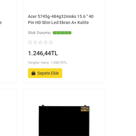
Acer 5745g-484g32mnks 15.6 '' 40
e
Pin HD Slim Led Ekran A+ Kalite
1.246,44TL
Vergiler Hariç: 1.038,70TL
Sepete Ekle