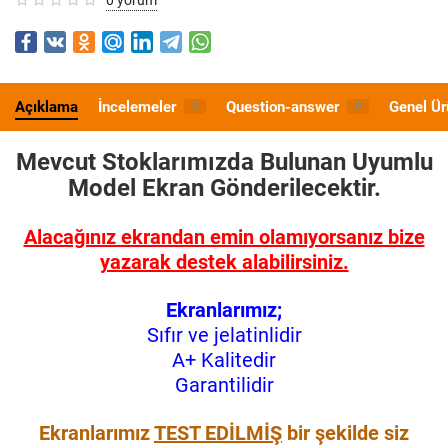
Açıklama
İncelemeler
Question-answer
Genel Ür
0
0
Mevcut Stoklarımızda Bulunan Uyumlu
Model
Ekran Gönderilecektir.
Alacağınız ekrandan emin olamıyorsanız bize
yazarak destek alabilirsiniz.
Ekranlarımız;
Sıfır ve jelatinlidir
A+ Kalitedir
Garantilidir
Ekranlarımız
TEST EDİLMİŞ
bir şekilde siz