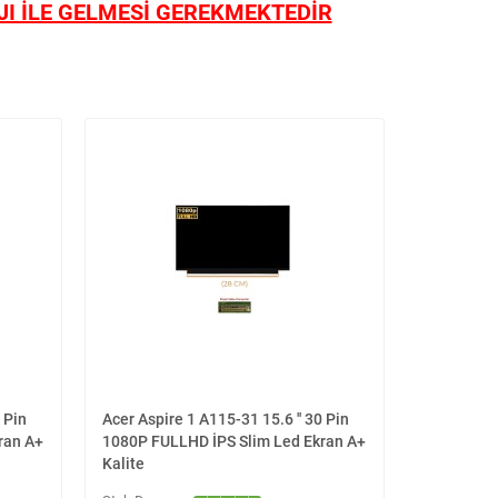
I İLE GELMESİ GEREKMEKTEDİR
 Pin
Acer Aspire 1 A115-31 15.6 '' 30 Pin
NV156FHM-
ran A+
1080P FULLHD İPS Slim Led Ekran A+
1080P FUL
Kalite
Kalite