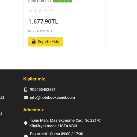
1.677,90TL
1.677,
KDV: 1.398,25TL
KDV: 1.398,2
Sepete Ekle
Sepet
Kişilerimiz
905453452631
IZ)
info@notebookpanel.com
Adresimiz
Z)
İnönü Mah. Maslakçeşme Cad. No:221/C
Küçükçekmece / İSTANBUL
Pazartesi - Cuma 09:00 / 17:30