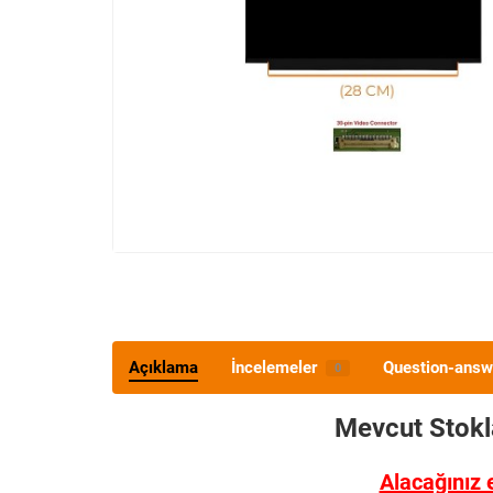
Açıklama
İncelemeler
Question-answ
0
Mevcut Stok
Alacağınız 