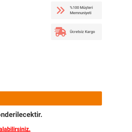
%100 Müşteri
Memnuniyeti
Ücretsiz Kargo
nderilecektir.
abilirsiniz.