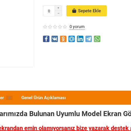
Sepete Ekle
0 yorum
er
Genel Ürün Açıklaması
0
larımızda Bulunan Uyumlu Model
Ekran Gö
ekrandan emin olamıyorsanız bize yazarak destek al