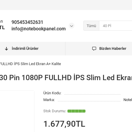
an
905453452631
Tümü
TL
info@notebookpanel.com
İndirimli Ürünler
Bizden Haberler
 FULLHD İPS Slim Led Ekran A+ Kalite
 30 Pin 1080P FULLHD İPS Slim Led Ekra
Ürün Kodu:
Marka:
Note
1.677,90TL