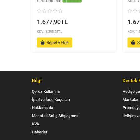
1.677,90TL
1.67
KDV: 1.398,25TL
KDV: 1.
Sepete Ekle
S
Bilgi
Destek 
Çerez Kullanımı
Hediye çe
İptal ve İade Koşulları
Markalar
Hakkımızda
Promosyo
Mesafeli Satış Söşleşmesi
İletişim ve
KVK
Haberler