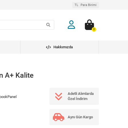
TL
Para Birimi
0
Hakkımızda
n A+ Kalite
Adetli Alımlarda
bookPanel
Özel İndirim
Aynı Gün Kargo