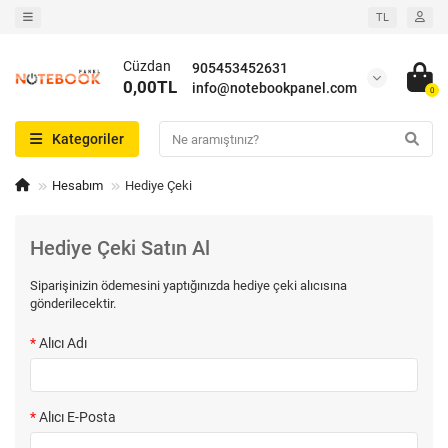
TL
Cüzdan
905453452631
0,00TL
info@notebookpanel.com
0
Kategoriler
Hesabım
Hediye Çeki
Hediye Çeki Satın Al
Siparişinizin ödemesini yaptığınızda hediye çeki alıcısına
gönderilecektir.
Alıcı Adı
Alıcı E-Posta