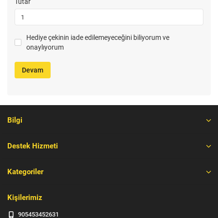
Tutar
Hediye çekinin iade edilemeyeceğini biliyorum ve
onaylıyorum
Devam
Bilgi
Destek Hizmeti
Kategoriler
Kişilerimiz
905453452631