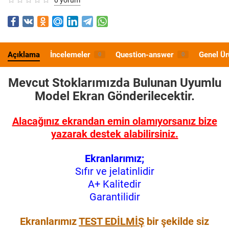
Açıklama
İncelemeler
Question-answer
Genel Ür
0
0
Mevcut Stoklarımızda Bulunan Uyumlu
Model
Ekran Gönderilecektir.
Alacağınız ekrandan emin olamıyorsanız bize
yazarak destek alabilirsiniz.
Ekranlarımız;
Sıfır ve jelatinlidir
A+ Kalitedir
Garantilidir
Ekranlarımız
TEST EDİLMİŞ
bir şekilde siz