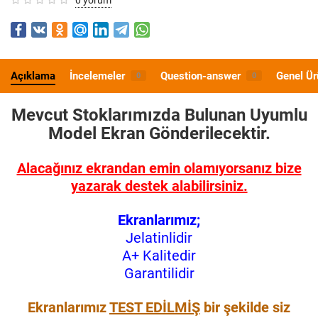
Açıklama
İncelemeler
Question-answer
Genel Ür
0
0
Mevcut Stoklarımızda Bulunan Uyumlu
Model
Ekran Gönderilecektir.
Alacağınız ekrandan emin olamıyorsanız bize
yazarak destek alabilirsiniz.
Ekranlarımız;
Jelatinlidir
A+ Kalitedir
Garantilidir
Ekranlarımız
TEST EDİLMİŞ
bir şekilde siz