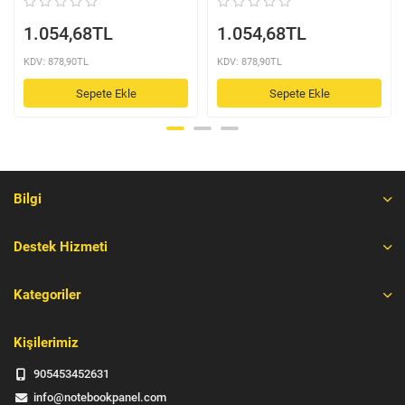
1.054,68TL
1.054,68TL
KDV: 878,90TL
KDV: 878,90TL
Sepete Ekle
Sepete Ekle
Bilgi
Destek Hizmeti
Kategoriler
Kişilerimiz
905453452631
info@notebookpanel.com