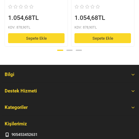
1.054,68TL
1.054,68TL
KDV: 878,90TL
KDV: 878,90TL
Sepete Ekle
Sepete Ekle
Bilgi
Destek Hizmeti
Kategoriler
Kişilerimiz
905453452631