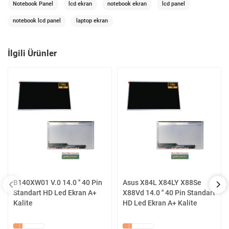
Notebook Panel
lcd ekran
notebook ekran
lcd panel
notebook lcd panel
laptop ekran
İlgili Ürünler
B140XW01 V.0 14.0 '' 40 Pin
Asus X84L X84LY X88Se
Standart HD Led Ekran A+
X88Vd 14.0 '' 40 Pin Standart
Kalite
HD Led Ekran A+ Kalite