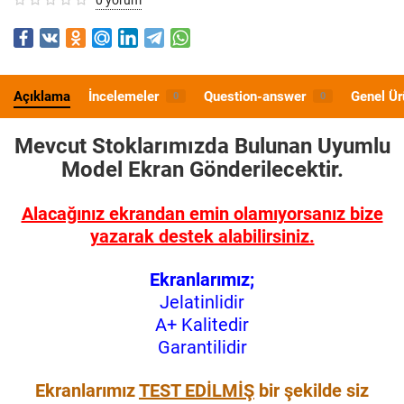
Açıklama
İncelemeler
Question-answer
Genel Ür
0
0
Mevcut Stoklarımızda Bulunan Uyumlu
Model
Ekran Gönderilecektir.
Alacağınız ekrandan emin olamıyorsanız bize
yazarak destek alabilirsiniz.
Ekranlarımız;
Jelatinlidir
A+ Kalitedir
Garantilidir
Ekranlarımız
TEST EDİLMİŞ
bir şekilde siz