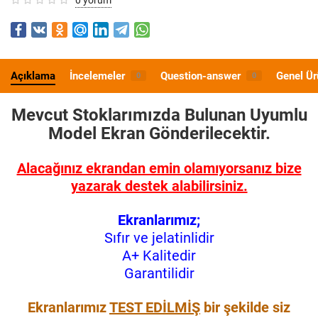
Açıklama
İncelemeler
Question-answer
Genel Ür
0
0
Mevcut Stoklarımızda Bulunan Uyumlu
Model
Ekran Gönderilecektir.
Alacağınız ekrandan emin olamıyorsanız bize
yazarak destek alabilirsiniz.
Ekranlarımız;
Sıfır ve jelatinlidir
A+ Kalitedir
Garantilidir
Ekranlarımız
TEST EDİLMİŞ
bir şekilde siz