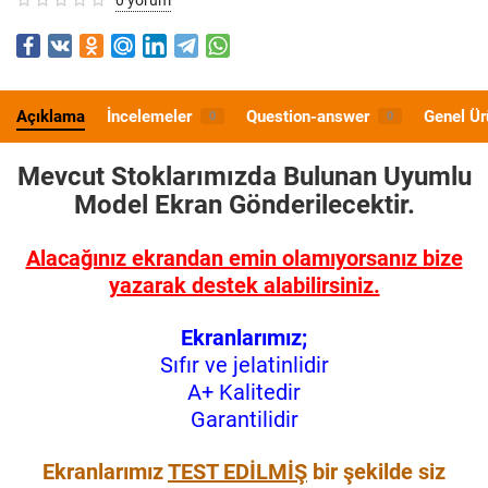
Açıklama
İncelemeler
Question-answer
Genel Ür
0
0
Mevcut Stoklarımızda Bulunan Uyumlu
Model
Ekran Gönderilecektir.
Alacağınız ekrandan emin olamıyorsanız bize
yazarak destek alabilirsiniz.
Ekranlarımız;
Sıfır ve jelatinlidir
A+ Kalitedir
Garantilidir
Ekranlarımız
TEST EDİLMİŞ
bir şekilde siz