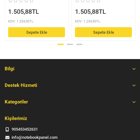
1.505,88TL
1.505,88TL
KDV: 1.254,90TL
KDV: 1.254,90TL
Sepete Ekle
Sepete Ekle
Bilgi
Destek Hizmeti
Kategoriler
Kişilerimiz
905453452631
info@notebookpanel.com