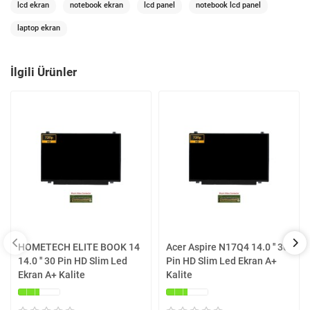
lcd ekran
notebook ekran
lcd panel
notebook lcd panel
laptop ekran
İlgili Ürünler
HOMETECH ELITE BOOK 14
Acer Aspire N17Q4 14.0 '' 30
14.0 '' 30 Pin HD Slim Led
Pin HD Slim Led Ekran A+
Ekran A+ Kalite
Kalite