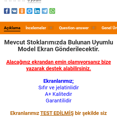
Açıklama
İncelemeler
Question-answer
Genel Ür
0
0
Mevcut Stoklarımızda Bulunan Uyumlu
Model
Ekran Gönderilecektir.
Alacağınız ekrandan emin olamıyorsanız bize
yazarak destek alabilirsiniz.
Ekranlarımız;
Sıfır ve jelatinlidir
A+ Kalitedir
Garantilidir
Ekranlarımız
TEST EDİLMİŞ
bir şekilde siz