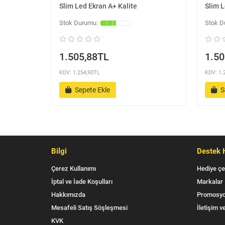
Slim Led Ekran A+ Kalite
Slim L
1.505,88TL
1.50
KDV: 1.254,90TL
KDV: 1.
Sepete Ekle
S
Bilgi
Destek 
Çerez Kullanımı
Hediye çe
İptal ve İade Koşulları
Markalar
Hakkımızda
Promosyo
Mesafeli Satış Söşleşmesi
İletişim ve
KVK