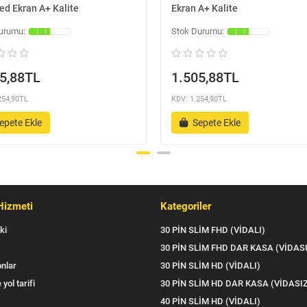
ed Ekran A+ Kalite
Ekran A+ Kalite
5,88TL
1.505,88TL
254,90TL
KDV: 1.254,90TL
epete Ekle
Sepete Ekle
Hizmeti
Kategoriler
ki
30 PİN SLİM FHD (VİDALI)
30 PİN SLİM FHD DAR KASA (VİDAS
nlar
30 PİN SLİM HD (VİDALI)
 yol tarifi
30 PİN SLİM HD DAR KASA (VİDASI
40 PİN SLİM HD (VİDALI)