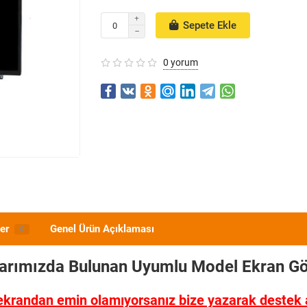
Sepete Ekle
0 yorum
er
Genel Ürün Açıklaması
0
larımızda Bulunan Uyumlu Model
Ekran Gö
ekrandan emin olamıyorsanız bize yazarak destek al