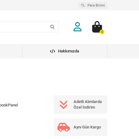
TL
Para Birimi
0
Hakkımızda
Adetli Alımlarda
bookPanel
Özel İndirim
Aynı Gün Kargo