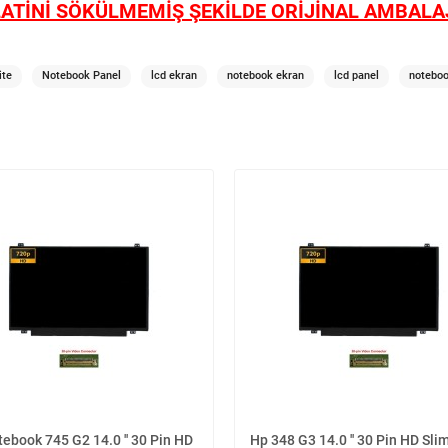
ATİNİ SÖKÜLMEMİŞ ŞEKİLDE ORİJİNAL AMBALAJ
ite
Notebook Panel
lcd ekran
notebook ekran
lcd panel
noteboo
tebook 745 G2 14.0 '' 30 Pin HD
Hp 348 G3 14.0 '' 30 Pin HD Sli