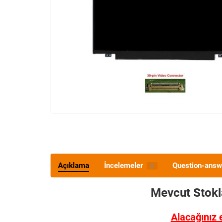
Açıklama
İncelemeler
Question-answ
0
Mevcut Stok
Alacağınız 