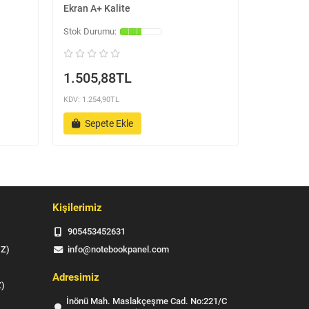
Ekran A+ Kalite
Slim Led E
1.505,88TL
1.505,
KDV: 1.254,90TL
KDV: 1.254,9
Sepete Ekle
Sepet
Kişilerimiz
905453452631
IZ)
info@notebookpanel.com
Adresimiz
Z)
İnönü Mah. Maslakçeşme Cad. No:221/C