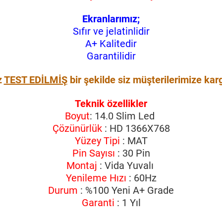
Ekranlarımız;
Sıfır ve jelatinlidir
A+ Kalitedir
Garantilidir
z
TEST EDİLMİŞ
bir şekilde siz müşterilerimize kar
Teknik özellikler
Boyut
: 14.0 Slim Led
Çözünürlük
: HD 1366X768
Yüzey Tipi
: MAT
Pin Sayısı
: 30 Pin
Montaj
: Vida Yuvalı
Yenileme Hızı
: 60Hz
Durum
: %100 Yeni A+ Grade
Garanti
: 1 Yıl