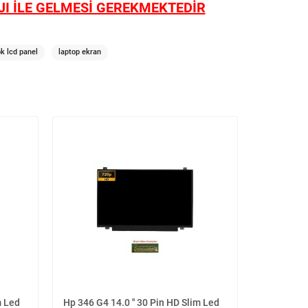
I İLE GELMESİ GEREKMEKTEDİR
k lcd panel
laptop ekran
m Led
Hp 346 G4 14.0 '' 30 Pin HD Slim Led
Hp 14-BP00