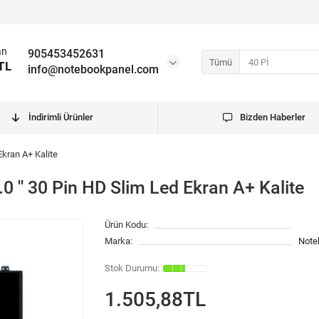
an
905453452631
Tümü
TL
info@notebookpanel.com
İndirimli Ürünler
Bizden Haberler
kran A+ Kalite
' 30 Pin HD Slim Led Ekran A+ Kalite
Ürün Kodu:
Marka:
Note
1.505,88TL