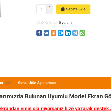
Sepete Ekle
0 yorum
er
Genel Ürün Açıklaması
0
larımızda Bulunan Uyumlu Model
Ekran Gö
ekrandan emin olamıyorsanız bize yazarak destek al