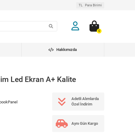
TL
Para Birimi
0
Hakkımızda
im Led Ekran A+ Kalite
Adetli Alımlarda
bookPanel
Özel İndirim
Aynı Gün Kargo