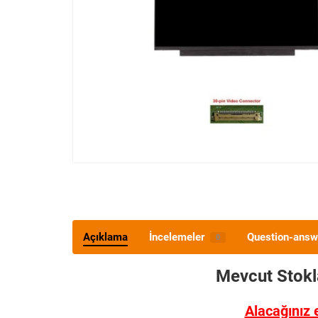
Açıklama
İncelemeler
Question-answ
0
Mevcut Stok
Alacağınız 