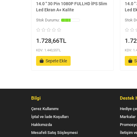
14.0 '' 30 Pin 1080P FULLHD İPS Slim
14.0 '
Led Ekran A+ Kalite
Led Ek
1.728,66TL
1.72
KDV: 1.440,55TL
KDV: 1.
Sepete Ekle
S
Bilgi
Destek 
Çerez Kullanımı
Hediye çe
İptal ve İade Koşulları
Markalar
Hakkımızda
Promosyo
Mesafeli Satış Söşleşmesi
İletişim ve