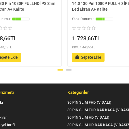
' 30 Pin 1080P FULLHD İPS Slim
14.0 '' 30 Pin 1080P FULLHD İP
ran A+ Kalite
Led Ekran A+ Kalite
8,66TL
1.728,66TL
440,55TL
KDV: 1.440,55TL
epete Ekle
Sepete Ekle
Hizmeti
Kategoriler
ki
30 PİN SLİM FHD (VİDALI)
30 PİN SLİM FHD DAR KASA (VİDAS
nlar
30 PİN SLİM HD (VİDALI)
 yol tarifi
30 PİN SLİM HD DAR KASA (VİDASI