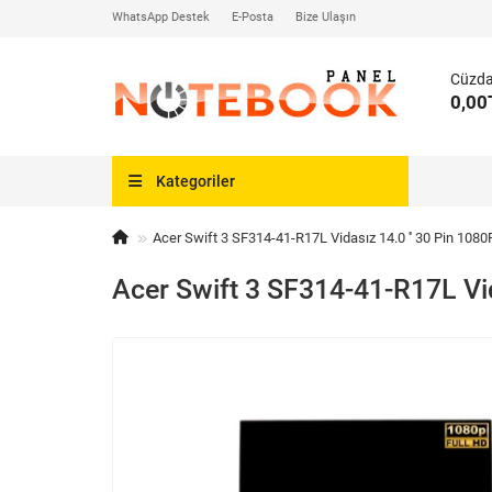
WhatsApp Destek
E-Posta
Bize Ulaşın
Cüzd
0,00
Kategoriler
Acer Swift 3 SF314-41-R17L Vidasız 14.0 '' 30 Pin 108
Acer Swift 3 SF314-41-R17L Vid