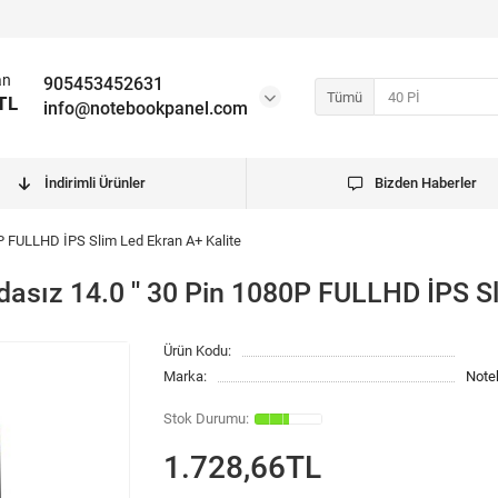
an
905453452631
Tümü
TL
info@notebookpanel.com
İndirimli Ürünler
Bizden Haberler
0P FULLHD İPS Slim Led Ekran A+ Kalite
asız 14.0 '' 30 Pin 1080P FULLHD İPS Sl
Ürün Kodu:
Marka:
Note
1.728,66TL