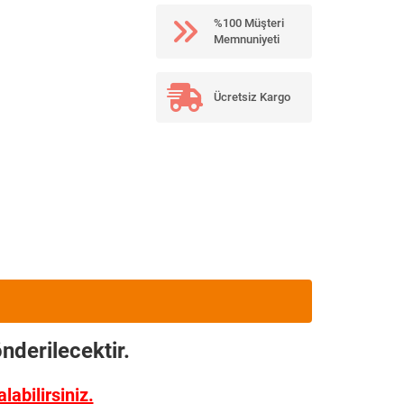
%100 Müşteri
Memnuniyeti
Ücretsiz Kargo
nderilecektir.
abilirsiniz.