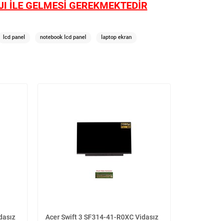
I İLE GELMESİ GEREKMEKTEDİR
lcd panel
notebook lcd panel
laptop ekran
dasız
Acer Swift 3 SF314-41-R0XC Vidasız
Acer Swif