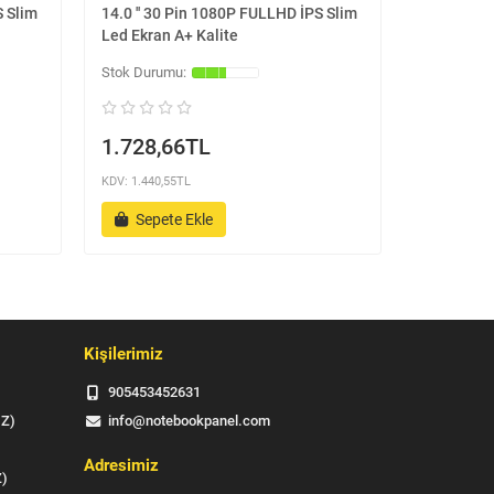
S Slim
14.0 '' 30 Pin 1080P FULLHD İPS Slim
14.0 '' 30
Led Ekran A+ Kalite
Led Ekran 
1.728,66TL
1.728,
KDV: 1.440,55TL
KDV: 1.440,5
Sepete Ekle
Sepet
Kişilerimiz
905453452631
IZ)
info@notebookpanel.com
Adresimiz
Z)