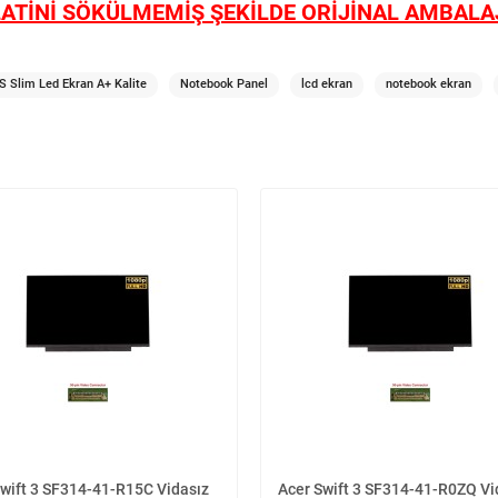
ATİNİ SÖKÜLMEMİŞ ŞEKİLDE ORİJİNAL AMBALAJ
S Slim Led Ekran A+ Kalite
Notebook Panel
lcd ekran
notebook ekran
Swift 3 SF314-41-R15C Vidasız
Acer Swift 3 SF314-41-R0ZQ Vi