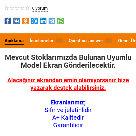
0 yorum
Açıklama
İncelemeler
Question-answer
Genel Ür
0
0
Mevcut Stoklarımızda Bulunan Uyumlu
Model
Ekran Gönderilecektir.
Alacağınız ekrandan emin olamıyorsanız bize
yazarak destek alabilirsiniz.
Ekranlarımız;
Sıfır ve jelatinlidir
A+ Kalitedir
Garantilidir