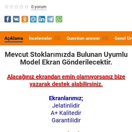
0 yorum
Açıklama
İncelemeler
Question-answer
Genel Ür
0
0
Mevcut Stoklarımızda Bulunan Uyumlu
Model
Ekran Gönderilecektir.
Alacağınız ekrandan emin olamıyorsanız bize
yazarak destek alabilirsiniz.
Ekranlarımız;
Jelatinlidir
A+ Kalitedir
Garantilidir