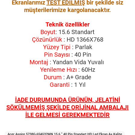
Ekranlarımız
TEST EDİLMİŞ
bir şekilde siz
müşterilerimize kargolanacaktır.
Teknik özellikler
Boyut
: 15.6 Standart
Çözünürlük
: HD 1366X768
Yüzey Tipi
: Parlak
Pin Sayısı
: 40 Pin
Montaj
: Yandan Vida Yuvalı
Yenileme Hızı
: 60Hz
Durum
: A+ Grade
Garanti
: 1 Yıl
İADE DURUMUNDA ÜRÜNÜN, JELATİNİ
SÖKÜLMEMİŞ ŞEKİLDE ORİJİNAL AMBALAJI
İLE GELMESİ GEREKMEKTEDİR
Acer Aspire 5738G-654G32MN 15.6 '' 40 Pin Standart HD Led Ekran A+ Kalite