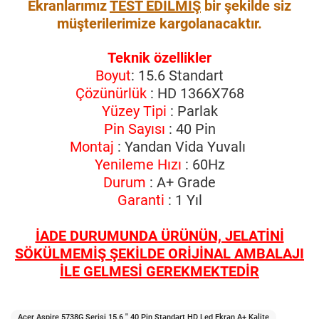
Ekranlarımız
TEST EDİLMİŞ
bir şekilde siz
müşterilerimize kargolanacaktır.
Teknik özellikler
Boyut
: 15.6 Standart
Çözünürlük
: HD 1366X768
Yüzey Tipi
: Parlak
Pin Sayısı
: 40 Pin
Montaj
: Yandan Vida Yuvalı
Yenileme Hızı
: 60Hz
Durum
: A+ Grade
Garanti
: 1 Yıl
İADE DURUMUNDA ÜRÜNÜN, JELATİNİ
SÖKÜLMEMİŞ ŞEKİLDE ORİJİNAL AMBALAJI
İLE GELMESİ GEREKMEKTEDİR
Acer Aspire 5738G Serisi 15.6 '' 40 Pin Standart HD Led Ekran A+ Kalite