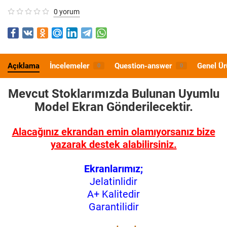
0 yorum
Açıklama
İncelemeler
Question-answer
Genel Ür
0
0
Mevcut Stoklarımızda Bulunan Uyumlu
Model
Ekran Gönderilecektir.
Alacağınız ekrandan emin olamıyorsanız bize
yazarak destek alabilirsiniz.
Ekranlarımız;
Jelatinlidir
A+ Kalitedir
Garantilidir