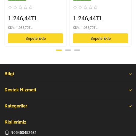
1.246,44TL
1.246,44TL
KDV: 1.038,70TL
KDV: 1.038,70TL
Sepete Ekle
Sepete Ekle
Bilgi
Destek Hizmeti
Kategoriler
Kişilerimiz
905453452631