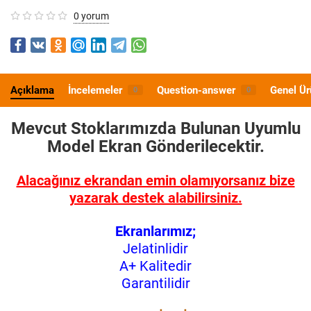
0 yorum
Açıklama
İncelemeler
Question-answer
Genel Ür
0
0
Mevcut Stoklarımızda Bulunan Uyumlu
Model
Ekran Gönderilecektir.
Alacağınız ekrandan emin olamıyorsanız bize
yazarak destek alabilirsiniz.
Ekranlarımız;
Jelatinlidir
A+ Kalitedir
Garantilidir