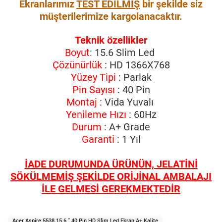
Ekranlarımız
TEST EDİLMİŞ
bir şekilde siz
müşterilerimize kargolanacaktır.
Teknik özellikler
Boyut
: 15.6 Slim Led
Çözünürlük
: HD 1366X768
Yüzey Tipi
: Parlak
Pin Sayısı
: 40 Pin
Montaj
: Vida Yuvalı
Yenileme Hızı
: 60Hz
Durum
: A+ Grade
Garanti
: 1 Yıl
İADE DURUMUNDA ÜRÜNÜN, JELATİNİ
SÖKÜLMEMİŞ ŞEKİLDE ORİJİNAL AMBALAJI
İLE GELMESİ GEREKMEKTEDİR
Acer Aspire 5538 15.6 '' 40 Pin HD Slim Led Ekran A+ Kalite