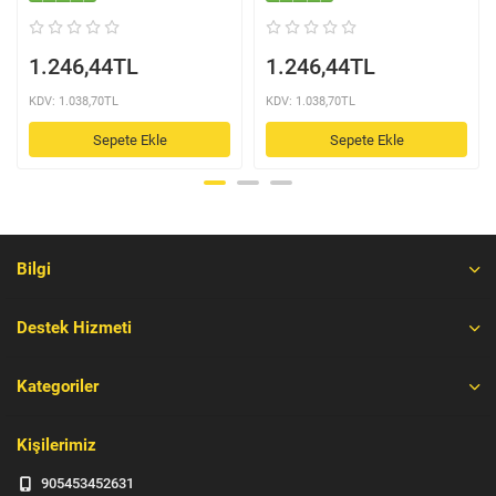
1.246,44TL
1.246,44TL
KDV: 1.038,70TL
KDV: 1.038,70TL
Sepete Ekle
Sepete Ekle
Bilgi
Destek Hizmeti
Kategoriler
Kişilerimiz
905453452631