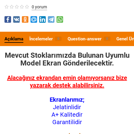
0 yorum
Açıklama
İncelemeler
Question-answer
Genel Ür
0
0
Mevcut Stoklarımızda Bulunan Uyumlu
Model
Ekran Gönderilecektir.
Alacağınız ekrandan emin olamıyorsanız bize
yazarak destek alabilirsiniz.
Ekranlarımız;
Jelatinlidir
A+ Kalitedir
Garantilidir