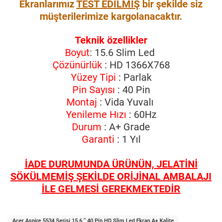
Ekranlarımız
TEST EDİLMİŞ
bir şekilde siz
müşterilerimize kargolanacaktır.
Teknik özellikler
Boyut
: 15.6 Slim Led
Çözünürlük
: HD 1366X768
Yüzey Tipi
: Parlak
Pin Sayısı
: 40 Pin
Montaj
: Vida Yuvalı
Yenileme Hızı
: 60Hz
Durum
: A+ Grade
Garanti
: 1 Yıl
İADE DURUMUNDA ÜRÜNÜN, JELATİNİ
SÖKÜLMEMİŞ ŞEKİLDE ORİJİNAL AMBALAJI
İLE GELMESİ GEREKMEKTEDİR
Acer Aspire 5534 Serisi 15.6 '' 40 Pin HD Slim Led Ekran A+ Kalite