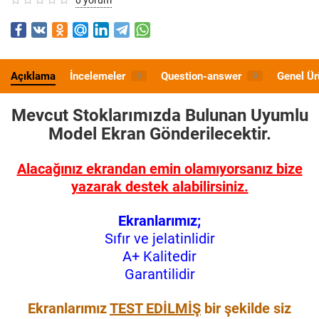
Açıklama
İncelemeler
Question-answer
Genel Ür
0
0
Mevcut Stoklarımızda Bulunan Uyumlu
Model
Ekran Gönderilecektir.
Alacağınız ekrandan emin olamıyorsanız bize
yazarak destek alabilirsiniz.
Ekranlarımız;
Sıfır ve jelatinlidir
A+ Kalitedir
Garantilidir
Ekranlarımız
TEST EDİLMİŞ
bir şekilde siz