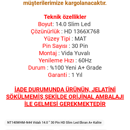
müşterilerimize kargolanacaktır.
Teknik özellikler
Boyut
: 14.0 Slim Led
Çözünürlük
: HD 1366X768
Yüzey Tipi
: MAT
Pin Sayısı
: 30 Pin
Montaj
: Vida Yuvalı
Yenileme Hızı
: 60Hz
Durum
: %100 Yeni A+ Grade
Garanti
: 1 Yıl
İADE DURUMUNDA ÜRÜNÜN, JELATİNİ
SÖKÜLMEMİŞ ŞEKİLDE ORİJİNAL AMBALAJI
İLE GELMESİ GEREKMEKTEDİR
NT140WHM-N44 Vidalı 14.0 '' 30 Pin HD Slim Led Ekran A+ Kalite