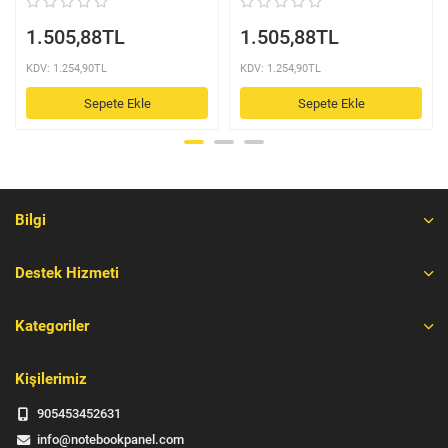
1.505,88TL
1.505,88TL
KDV: 1.254,90TL
KDV: 1.254,90TL
Sepete Ekle
Sepete Ekle
Bilgi
Destek Hizmeti
Kategoriler
Kişilerimiz
905453452631
info@notebookpanel.com