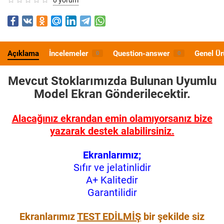
Açıklama
İncelemeler
Question-answer
Genel Ür
0
0
Mevcut Stoklarımızda Bulunan Uyumlu
Model
Ekran Gönderilecektir.
Alacağınız ekrandan emin olamıyorsanız bize
yazarak destek alabilirsiniz.
Ekranlarımız;
Sıfır ve jelatinlidir
A+ Kalitedir
Garantilidir
Ekranlarımız
TEST EDİLMİŞ
bir şekilde siz