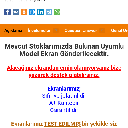
Açıklama
İncelemeler
Question-answer
Genel Ür
0
0
Mevcut Stoklarımızda Bulunan Uyumlu
Model
Ekran Gönderilecektir.
Alacağınız ekrandan emin olamıyorsanız bize
yazarak destek alabilirsiniz.
Ekranlarımız;
Sıfır ve jelatinlidir
A+ Kalitedir
Garantilidir
Ekranlarımız
TEST EDİLMİŞ
bir şekilde siz