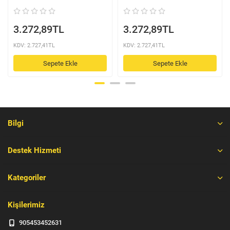
3.272,89TL
3.272,89TL
KDV: 2.727,41TL
KDV: 2.727,41TL
Sepete Ekle
Sepete Ekle
Bilgi
Destek Hizmeti
Kategoriler
Kişilerimiz
905453452631