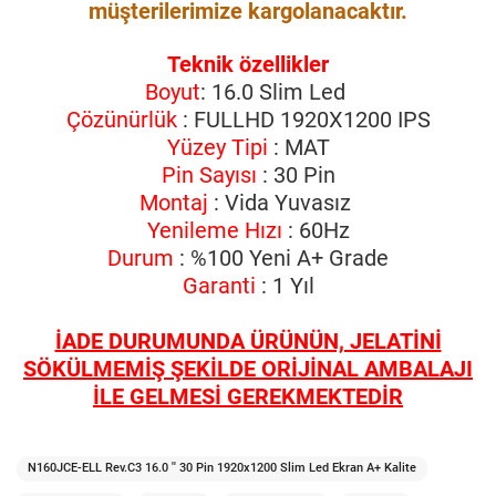
müşterilerimize kargolanacaktır.
Teknik özellikler
Boyut
: 16.0 Slim Led
Çözünürlük
: FULLHD 1920X1200 IPS
Yüzey Tipi
: MAT
Pin Sayısı
: 30 Pin
Montaj
: Vida Yuvasız
Yenileme Hızı
: 60Hz
Durum
: %100 Yeni A+ Grade
Garanti
: 1 Yıl
İADE DURUMUNDA ÜRÜNÜN, JELATİNİ
SÖKÜLMEMİŞ ŞEKİLDE ORİJİNAL AMBALAJI
İLE GELMESİ GEREKMEKTEDİR
N160JCE-ELL Rev.C3 16.0 '' 30 Pin 1920x1200 Slim Led Ekran A+ Kalite