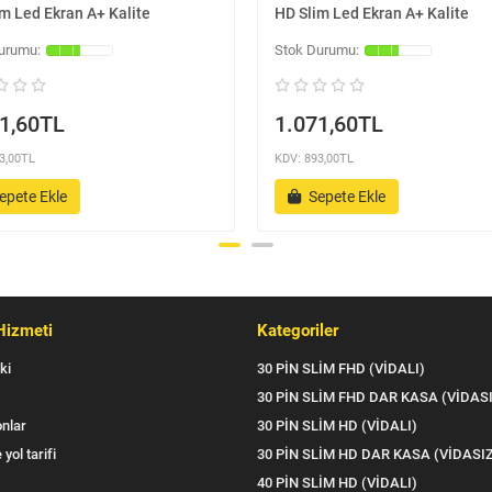
m Led Ekran A+ Kalite
HD Slim Led Ekran A+ Kalite
1,60TL
1.071,60TL
3,00TL
KDV: 893,00TL
epete Ekle
Sepete Ekle
Hizmeti
Kategoriler
ki
30 PİN SLİM FHD (VİDALI)
30 PİN SLİM FHD DAR KASA (VİDAS
nlar
30 PİN SLİM HD (VİDALI)
 yol tarifi
30 PİN SLİM HD DAR KASA (VİDASI
40 PİN SLİM HD (VİDALI)