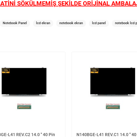
ATİNİ SÖKÜLMEMİŞ ŞEKİLDE ORİJİNAL AMBALAJ
Notebook Panel
lcd ekran
notebook ekran
lcd panel
notebook lcd 
E-L41 REV.C2 14.0 '' 40 Pin
N140BGE-L41 REV.C1 14.0 '' 40