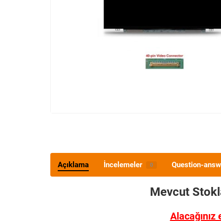
Açıklama
İncelemeler
Question-answ
0
Mevcut Stok
Alacağınız 