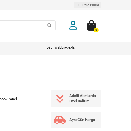
TL
Para Birimi
0
Hakkımızda
Adetli Alımlarda
bookPanel
Özel İndirim
Aynı Gün Kargo