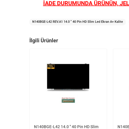
İADE DURUMUNDA ÜRÜNÜN, JEL
N140BGE-L42 REV.A1 14.0 '' 40 Pin HD Slim Led Ekran A+ Kalite
İlgili Ürünler
N140BGE-L42 14.0 '' 40 Pin HD Slim
N140BG