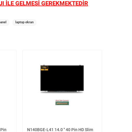
I İLE GELMESİ GEREKMEKTEDİR
panel
laptop ekran
 Pin
N140BGE-L41 14.0 '' 40 Pin HD Slim
N140BGE-L