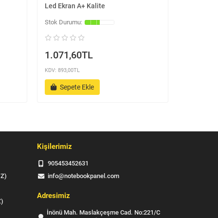
Led Ekran A+ Kalite
HD Slim Le
1.071,60TL
1.071,
KDV: 893,00TL
KDV: 893,00
Sepete Ekle
Sepet
Kişilerimiz
905453452631
IZ)
info@notebookpanel.com
Adresimiz
Z)
İnönü Mah. Maslakçeşme Cad. No:221/C