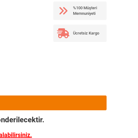
%100 Müşteri
Memnuniyeti
Ücretsiz Kargo
nderilecektir.
abilirsiniz.