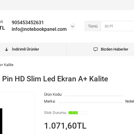
an
905453452631
Tümü
TL
info@notebookpanel.com
İndirimli Ürünler
Bizden Haberler
+ Kalite
 Pin HD Slim Led Ekran A+ Kalite
Ürün Kodu:
Marka:
Note
1.071,60TL