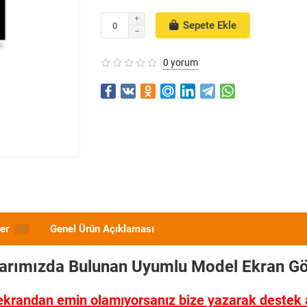
Sepete Ekle
0 yorum
er
Genel Ürün Açıklaması
0
larımızda Bulunan Uyumlu Model
Ekran Gö
ekrandan emin olamıyorsanız bize yazarak destek al