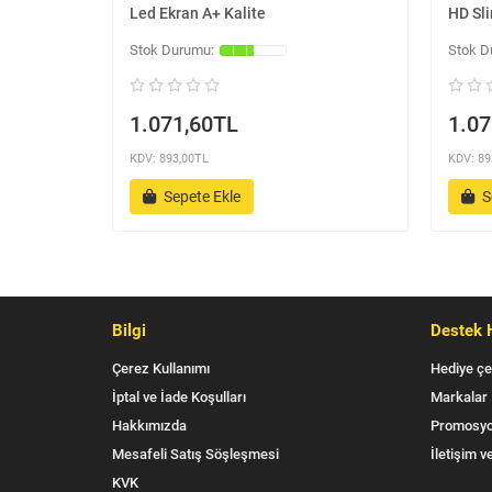
Led Ekran A+ Kalite
HD Sli
1.071,60TL
1.07
KDV: 893,00TL
KDV: 89
Sepete Ekle
S
Bilgi
Destek 
Çerez Kullanımı
Hediye çe
İptal ve İade Koşulları
Markalar
Hakkımızda
Promosyo
Mesafeli Satış Söşleşmesi
İletişim ve
KVK