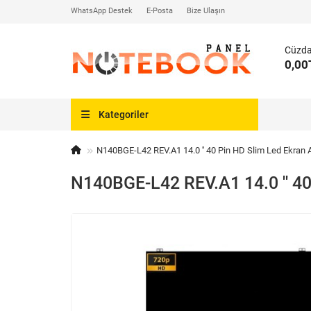
WhatsApp Destek
E-Posta
Bize Ulaşın
Cüzd
0,00
Kategoriler
N140BGE-L42 REV.A1 14.0 '' 40 Pin HD Slim Led Ekran A
N140BGE-L42 REV.A1 14.0 '' 40