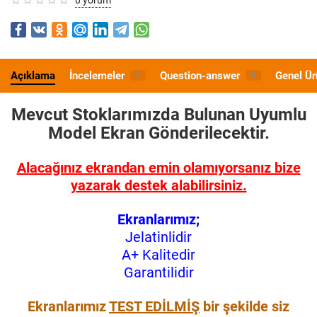
Açıklama
İncelemeler
Question-answer
Genel Ür
0
0
Mevcut Stoklarımızda Bulunan Uyumlu
Model
Ekran Gönderilecektir.
Alacağınız ekrandan emin olamıyorsanız bize
yazarak destek alabilirsiniz.
Ekranlarımız;
Jelatinlidir
A+ Kalitedir
Garantilidir
Ekranlarımız
TEST EDİLMİŞ
bir şekilde siz