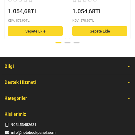
1.054,68TL
1.054,68TL
KDV: 878,90TL
KDV: 878,90TL
Sepete Ekle
Sepete Ekle
Bilgi
Destek Hizmeti
Kategoriler
Kişilerimiz
905453452631
info@notebookpanel.com