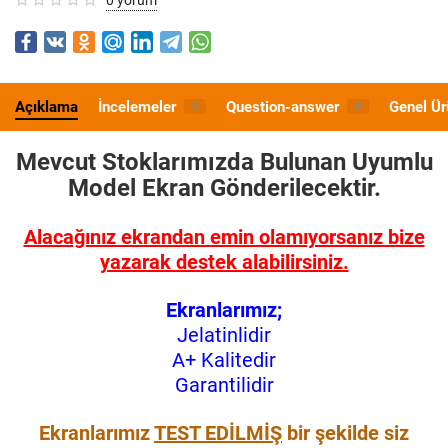
Açıklama
İncelemeler
Question-answer
Genel Ür
0
0
Mevcut Stoklarımızda Bulunan Uyumlu
Model
Ekran Gönderilecektir.
Alacağınız ekrandan emin olamıyorsanız bize
yazarak destek alabilirsiniz.
Ekranlarımız;
Jelatinlidir
A+ Kalitedir
Garantilidir
Ekranlarımız
TEST EDİLMİŞ
bir şekilde siz