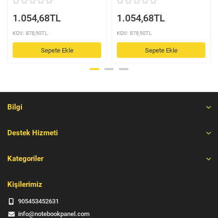
1.054,68TL
1.054,68TL
KDV: 878,90TL
KDV: 878,90TL
Sepete Ekle
Sepete Ekle
Bilgi
Destek Hizmeti
Kategoriler
Kişilerimiz
905453452631
info@notebookpanel.com