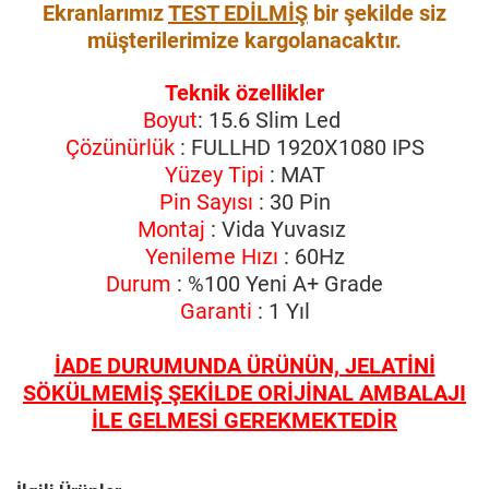
Ekranlarımız
TEST EDİLMİŞ
bir şekilde siz
müşterilerimize kargolanacaktır.
Teknik özellikler
Boyut
: 15.6 Slim Led
Çözünürlük
: FULLHD 1920X1080 IPS
Yüzey Tipi
: MAT
Pin Sayısı
: 30 Pin
Montaj
: Vida Yuvasız
Yenileme Hızı
: 60Hz
Durum
: %100 Yeni A+ Grade
Garanti
: 1 Yıl
İADE DURUMUNDA ÜRÜNÜN, JELATİNİ
SÖKÜLMEMİŞ ŞEKİLDE ORİJİNAL AMBALAJI
İLE GELMESİ GEREKMEKTEDİR