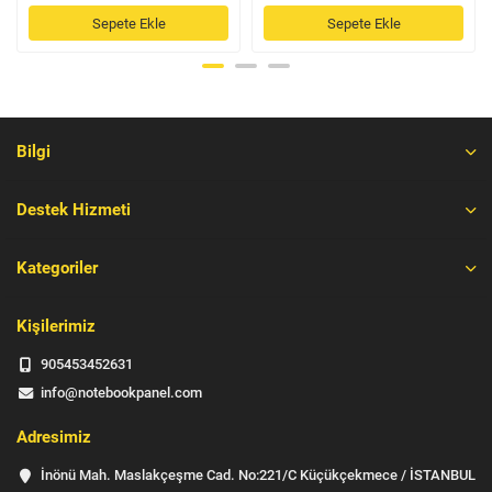
Sepete Ekle
Sepete Ekle
Bilgi
Destek Hizmeti
Kategoriler
Kişilerimiz
905453452631
info@notebookpanel.com
Adresimiz
İnönü Mah. Maslakçeşme Cad. No:221/C Küçükçekmece / İSTANBUL