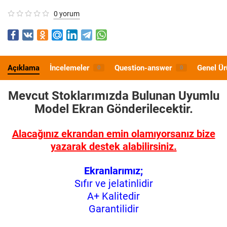
0 yorum
Açıklama
İncelemeler
Question-answer
Genel Ür
0
0
Mevcut Stoklarımızda Bulunan Uyumlu
Model
Ekran Gönderilecektir.
Alacağınız ekrandan emin olamıyorsanız bize
yazarak destek alabilirsiniz.
Ekranlarımız;
Sıfır ve jelatinlidir
A+ Kalitedir
Garantilidir