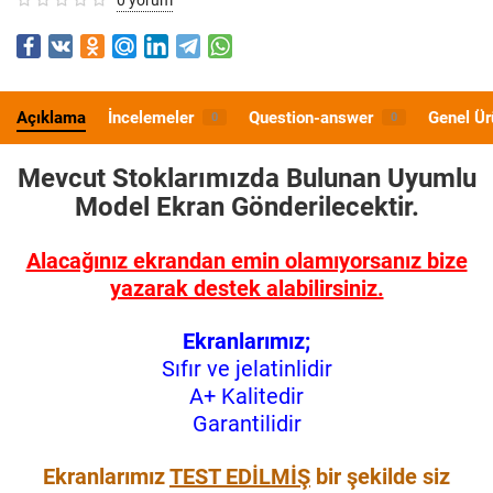
Açıklama
İncelemeler
Question-answer
Genel Ür
0
0
Mevcut Stoklarımızda Bulunan Uyumlu
Model
Ekran Gönderilecektir.
Alacağınız ekrandan emin olamıyorsanız bize
yazarak destek alabilirsiniz.
Ekranlarımız;
Sıfır ve jelatinlidir
A+ Kalitedir
Garantilidir
Ekranlarımız
TEST EDİLMİŞ
bir şekilde siz