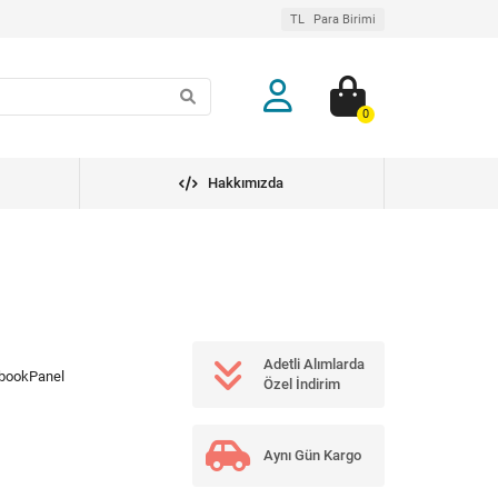
TL
Para Birimi
0
Hakkımızda
Adetli Alımlarda
bookPanel
Özel İndirim
Aynı Gün Kargo