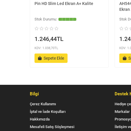
Pin HD Slim Led Ekran A+ Kalite
AH544/
Ekran 
1.246,44TL
1.24
KDV: 1.038,70TL
KDV: 1.
Sepete Ekle
S
Bilgi
Destek 
Çerez Kullanımı
Hediye çe
İptal ve İade Koşulları
Markalar
Hakkımızda
Promosyo
Mesafeli Satış Söşleşmesi
İletişim ve