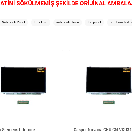
ATİNİ SÖKÜLMEMİŞ ŞEKİLDE ORİJİNAL AMBALAJ
Notebook Panel
lcd ekran
notebook ekran
lcd panel
notebook lcd p
su Siemens Lifebook
Casper Nirvana CKU CN.VKU3