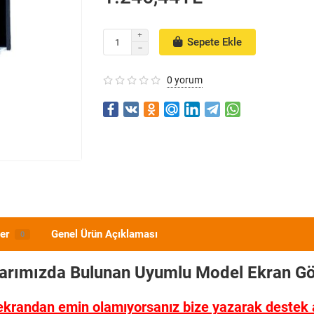
Sepete Ekle
0 yorum
er
Genel Ürün Açıklaması
0
larımızda Bulunan Uyumlu Model
Ekran Gö
ekrandan emin olamıyorsanız bize yazarak destek al