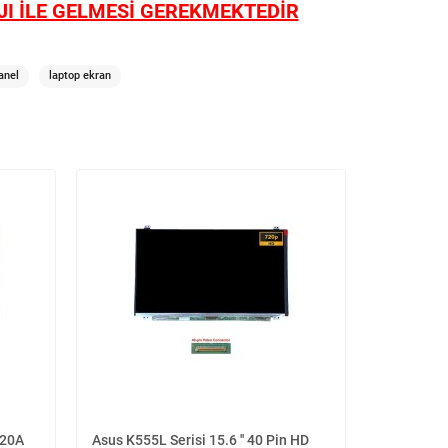
I İLE GELMESİ GEREKMEKTEDİR
anel
laptop ekran
120A
Asus K555L Serisi 15.6 '' 40 Pin HD
Samsung N