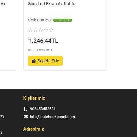
n A+
Slim Led Ekran A+ Kalite
Pin HD Sli
1.246,44TL
1.246,
KDV: 1.038,70TL
KDV: 1.038,7
Sepete Ekle
Sepet
Kişilerimiz
905453452631
IZ)
info@notebookpanel.com
Adresimiz
Z)