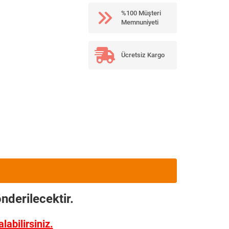
%100 Müşteri
Memnuniyeti
Ücretsiz Kargo
nderilecektir.
abilirsiniz.