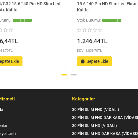
G32 15.6 '' 40 Pin HD Slim Led
15.6 '' 40 Pin HD Slim Led Ekra
A+ Kalite
Kalite
6,44TL
1.246,44TL
038,70TL
KDV: 1.038,70TL
epete Ekle
Sepete Ekle
Hizmeti
Kategoriler
ki
30 PİN SLİM FHD (VİDALI)
30 PİN SLİM FHD DAR KASA (VİDAS
nlar
30 PİN SLİM HD (VİDALI)
 yol tarifi
30 PİN SLİM HD DAR KASA (VİDASI