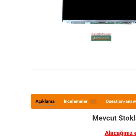
Açıklama
İncelemeler
Question-answ
0
Mevcut Stok
Alacağınız 