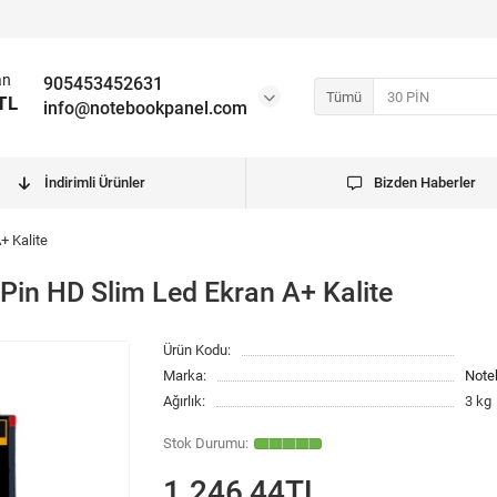
an
905453452631
Tümü
TL
info@notebookpanel.com
İndirimli Ürünler
Bizden Haberler
+ Kalite
Pin HD Slim Led Ekran A+ Kalite
Ürün Kodu:
Marka:
Note
Ağırlık:
3 kg
1.246,44TL