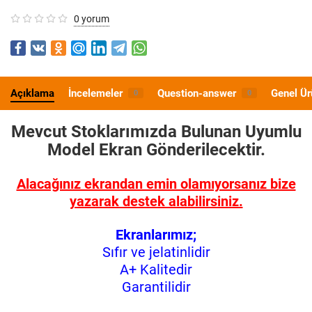
0 yorum
Açıklama
İncelemeler
Question-answer
Genel Ür
0
0
Mevcut Stoklarımızda Bulunan Uyumlu
Model
Ekran Gönderilecektir.
Alacağınız ekrandan emin olamıyorsanız bize
yazarak destek alabilirsiniz.
Ekranlarımız;
Sıfır ve jelatinlidir
A+ Kalitedir
Garantilidir