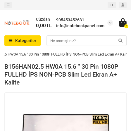
TL
Cüzdan
905453452631
0,00TL
info@notebookpanel.com
0
Kategoriler
.5 HW0A 15.6 '' 30 Pin 1080P FULLHD İPS NON-PCB Slim Led Ekran A+ Kalite
B156HAN02.5 HW0A 15.6 '' 30 Pin 1080P
FULLHD İPS NON-PCB Slim Led Ekran A+
Kalite