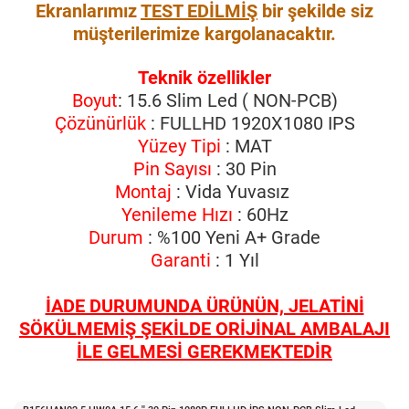
Ekranlarımız
TEST EDİLMİŞ
bir şekilde siz
müşterilerimize kargolanacaktır.
Teknik özellikler
Boyut
: 15.6 Slim Led ( NON-PCB)
Çözünürlük
: FULLHD 1920X1080 IPS
Yüzey Tipi
: MAT
Pin Sayısı
: 30 Pin
Montaj
: Vida Yuvasız
Yenileme Hızı
: 60Hz
Durum
: %100 Yeni A+ Grade
Garanti
: 1 Yıl
İADE DURUMUNDA ÜRÜNÜN, JELATİNİ
SÖKÜLMEMİŞ ŞEKİLDE ORİJİNAL AMBALAJI
İLE GELMESİ GEREKMEKTEDİR