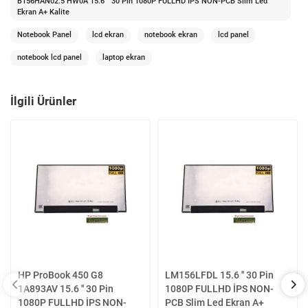
B156HAN02.5 HW0A 15.6 '' 30 Pin 1080P FULLHD İPS NON-PCB Slim Led
Ekran A+ Kalite
Notebook Panel
lcd ekran
notebook ekran
lcd panel
notebook lcd panel
laptop ekran
İlgili Ürünler
HP ProBook 450 G8
LM156LFDL 15.6 '' 30 Pin
1A893AV 15.6 '' 30 Pin
1080P FULLHD İPS NON-
1080P FULLHD İPS NON-
PCB Slim Led Ekran A+