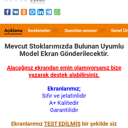
Açıklama
İncelemeler
Question-answer
Genel Ür
0
0
Mevcut Stoklarımızda Bulunan Uyumlu
Model
Ekran Gönderilecektir.
Alacağınız ekrandan emin olamıyorsanız bize
yazarak destek alabilirsiniz.
Ekranlarımız;
Sıfır ve jelatinlidir
A+ Kalitedir
Garantilidir
Ekranlarımız
TEST EDİLMİŞ
bir şekilde siz