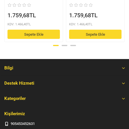
1.759,68TL
1.759,68TL
KDV: 1.466,40TL
KDV: 1.466,40TL
Sepete Ekle
Sepete Ekle
Bilgi
Destek Hizmeti
Kategoriler
Kişilerimiz
905453452631