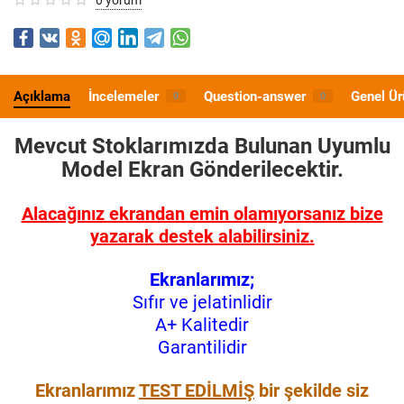
Açıklama
İncelemeler
Question-answer
Genel Ür
0
0
Mevcut Stoklarımızda Bulunan Uyumlu
Model
Ekran Gönderilecektir.
Alacağınız ekrandan emin olamıyorsanız bize
yazarak destek alabilirsiniz.
Ekranlarımız;
Sıfır ve jelatinlidir
A+ Kalitedir
Garantilidir
Ekranlarımız
TEST EDİLMİŞ
bir şekilde siz