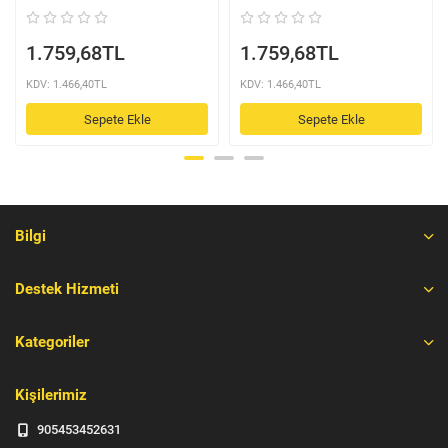
1.759,68TL
1.759,68TL
KDV: 1.466,40TL
KDV: 1.466,40TL
Sepete Ekle
Sepete Ekle
Bilgi
Destek Hizmeti
Kategoriler
Kişilerimiz
905453452631