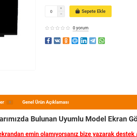
Sepete Ekle
0 yorum
er
Genel Ürün Açıklaması
0
larımızda Bulunan Uyumlu Model
Ekran Gö
ekrandan emin olamıyorsanız bize yazarak destek al