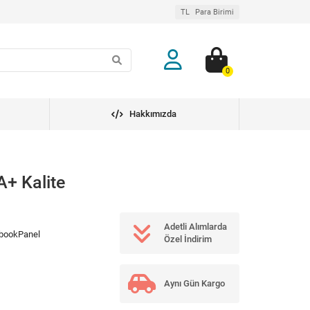
TL
Para Birimi
0
Hakkımızda
+ Kalite
Adetli Alımlarda
bookPanel
Özel İndirim
Aynı Gün Kargo