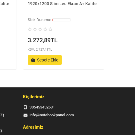
alite
1920x1200 Slim Led Ekran A+ Kalite
16.0 '' 30
Ekran A+ K
3.272,89TL
3.272,
KDV: 2.727,41TL
KDV: 2.727,4
Sepete Ekle
Sepet
Kişilerimiz
905453452631
IZ)
info@notebookpanel.com
Adresimiz
Z)