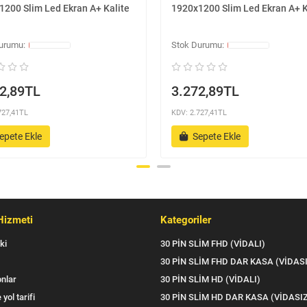
1200 Slim Led Ekran A+ Kalite
1920x1200 Slim Led Ekran A+ K
2,89TL
3.272,89TL
727,41TL
KDV: 2.727,41TL
epete Ekle
Sepete Ekle
Hizmeti
Kategoriler
ki
30 PİN SLİM FHD (VİDALI)
30 PİN SLİM FHD DAR KASA (VİDAS
nlar
30 PİN SLİM HD (VİDALI)
 yol tarifi
30 PİN SLİM HD DAR KASA (VİDASI