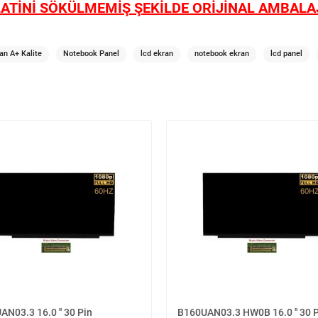
ATİNİ SÖKÜLMEMİŞ ŞEKİLDE ORİJİNAL AMBALAJ
an A+ Kalite
Notebook Panel
lcd ekran
notebook ekran
lcd panel
N03.3 16.0 '' 30 Pin
B160UAN03.3 HW0B 16.0 '' 30 