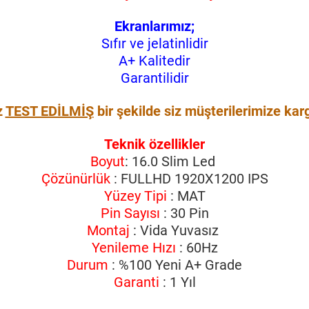
Ekranlarımız;
Sıfır ve jelatinlidir
A+ Kalitedir
Garantilidir
z
TEST EDİLMİŞ
bir şekilde siz müşterilerimize kar
Teknik özellikler
Boyut
: 16.0 Slim Led
Çözünürlük
: FULLHD 1920X1200 IPS
Yüzey Tipi
: MAT
Pin Sayısı
: 30 Pin
Montaj
: Vida Yuvasız
Yenileme Hızı
: 60Hz
Durum
: %100 Yeni A+ Grade
Garanti
: 1 Yıl