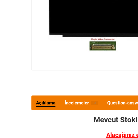
Açıklama
İncelemeler
Question-answ
0
Mevcut Stok
Alacağınız 