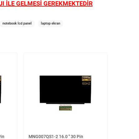
I İLE GELMESİ GEREKMEKTEDİR
notebook lcd panel
laptop ekran
Pin
MNG007QS1-2 16.0 '' 30 Pin
Asus Viv