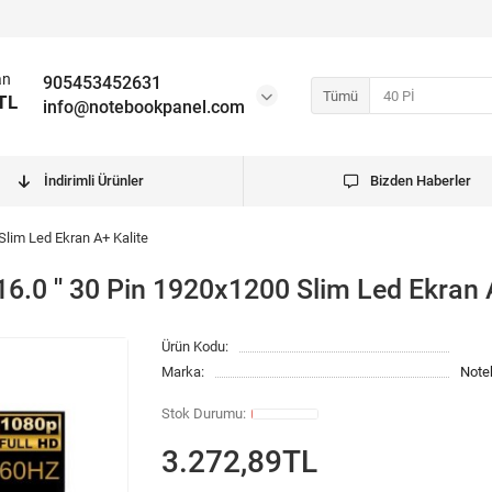
an
905453452631
Tümü
TL
info@notebookpanel.com
İndirimli Ürünler
Bizden Haberler
lim Led Ekran A+ Kalite
0 '' 30 Pin 1920x1200 Slim Led Ekran A
Ürün Kodu:
Marka:
Note
3.272,89TL