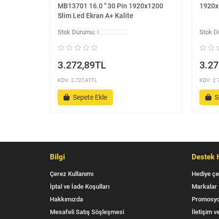
MB13701 16.0 '' 30 Pin 1920x1200
1920x
Slim Led Ekran A+ Kalite
3.272,89TL
3.27
KDV: 2.727,41TL
KDV: 2.
Sepete Ekle
S
Bilgi
Destek 
Çerez Kullanımı
Hediye çe
İptal ve İade Koşulları
Markalar
Hakkımızda
Promosyo
Mesafeli Satış Söşleşmesi
İletişim ve