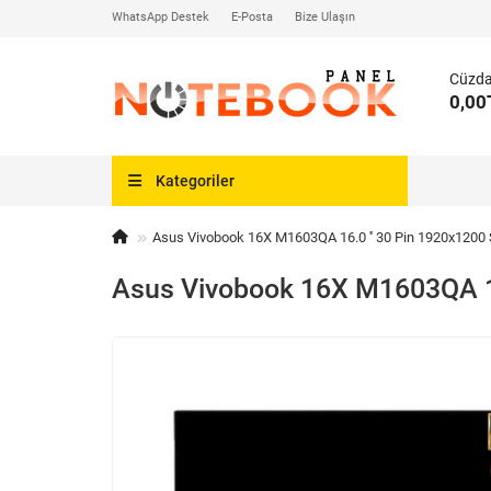
WhatsApp Destek
E-Posta
Bize Ulaşın
Cüzd
0,00
Kategoriler
Asus Vivobook 16X M1603QA 16.0 '' 30 Pin 1920x1200 S
Asus Vivobook 16X M1603QA 16.