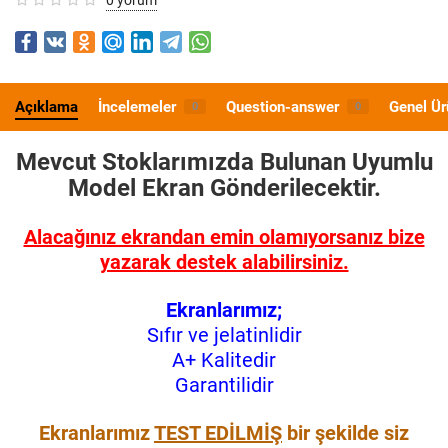
Açıklama
İncelemeler
Question-answer
Genel Ür
0
0
Mevcut Stoklarımızda Bulunan Uyumlu
Model
Ekran Gönderilecektir.
Alacağınız ekrandan emin olamıyorsanız bize
yazarak destek alabilirsiniz.
Ekranlarımız;
Sıfır ve jelatinlidir
A+ Kalitedir
Garantilidir
Ekranlarımız
TEST EDİLMİŞ
bir şekilde siz