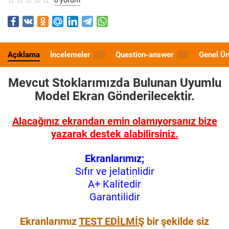
Açıklama
İncelemeler
Question-answer
Genel Ür
0
0
Mevcut Stoklarımızda Bulunan Uyumlu
Model
Ekran Gönderilecektir.
Alacağınız ekrandan emin olamıyorsanız bize
yazarak destek alabilirsiniz.
Ekranlarımız;
Sıfır ve jelatinlidir
A+ Kalitedir
Garantilidir
Ekranlarımız
TEST EDİLMİŞ
bir şekilde siz