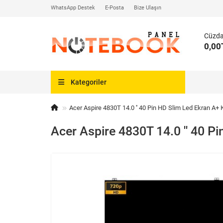
WhatsApp Destek
E-Posta
Bize Ulaşın
Cüzd
0,00
Kategoriler
Acer Aspire 4830T 14.0 '' 40 Pin HD Slim Led Ekran A+ K
Acer Aspire 4830T 14.0 '' 40 Pi