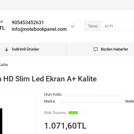
an
905453452631
Tümü
TL
info@notebookpanel.com
İndirimli Ürünler
Bizden Haberler
alite
n HD Slim Led Ekran A+ Kalite
Ürün Kodu:
Marka:
Note
1.071,60TL