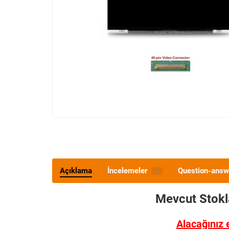
Açıklama
İncelemeler
Question-answ
0
Mevcut Stok
Alacağınız 