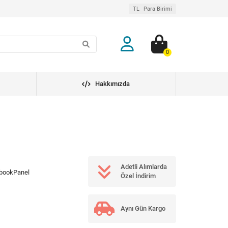
TL
Para Birimi
0
Hakkımızda
Adetli Alımlarda
bookPanel
Özel İndirim
Aynı Gün Kargo