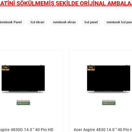
ATİNİ SÖKÜLMEMİŞ ŞEKİLDE ORİJİNAL AMBALAJ
Notebook Panel
lcd ekran
notebook ekran
lcd panel
notebook lcd pan
spire 4830G 14.0 '' 40 Pin HD
Acer Aspire 4830 14.0 '' 40 Pin