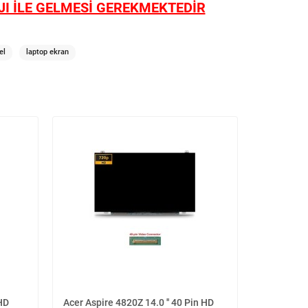
I İLE GELMESİ GEREKMEKTEDİR
el
laptop ekran
 HD
Acer Aspire 4820Z 14.0 '' 40 Pin HD
Acer Aspir