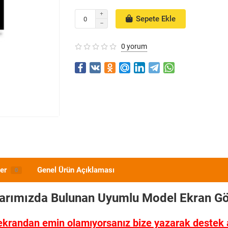
Sepete Ekle
0 yorum
er
Genel Ürün Açıklaması
0
larımızda Bulunan Uyumlu Model
Ekran Gö
ekrandan emin olamıyorsanız bize yazarak destek al