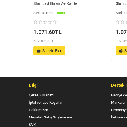
Slim Led Ekran A+ Kalite
Slim L
1.071,60TL
1.07
KDV: 893,00TL
KDV: 89
Sepete Ekle
S
Bilgi
Destek 
Çerez Kullanımı
Hediye çe
İptal ve İade Koşulları
Markalar
Hakkımızda
Promosyo
Mesafeli Satış Söşleşmesi
İletişim ve
KVK