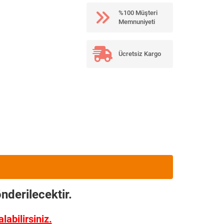
%100 Müşteri
Memnuniyeti
Ücretsiz Kargo
nderilecektir.
abilirsiniz.