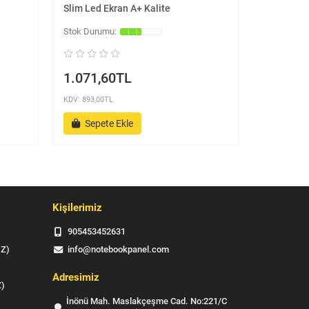
Slim Led Ekran A+ Kalite
Slim Led E
1.071,60TL
1.071,
KDV: 893,00TL
KDV: 893,00
Sepete Ekle
Sepet
Kişilerimiz
905453452631
IZ)
info@notebookpanel.com
Adresimiz
Z)
İnönü Mah. Maslakçeşme Cad. No:221/C