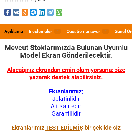
Açıklama
İncelemeler
Question-answer
Genel Ür
0
0
Mevcut Stoklarımızda Bulunan Uyumlu
Model
Ekran Gönderilecektir.
Alacağınız ekrandan emin olamıyorsanız bize
yazarak destek alabilirsiniz.
Ekranlarımız;
Jelatinlidir
A+ Kalitedir
Garantilidir
Ekranlarımız
TEST EDİLMİŞ
bir şekilde siz