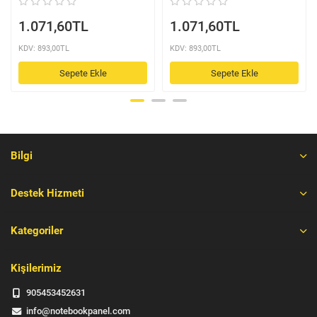
1.071,60TL
1.071,60TL
KDV: 893,00TL
KDV: 893,00TL
Sepete Ekle
Sepete Ekle
Bilgi
Destek Hizmeti
Kategoriler
Kişilerimiz
905453452631
info@notebookpanel.com