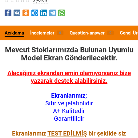
Açıklama
İncelemeler
Question-answer
Genel Ür
0
0
Mevcut Stoklarımızda Bulunan Uyumlu
Model
Ekran Gönderilecektir.
Alacağınız ekrandan emin olamıyorsanız bize
yazarak destek alabilirsiniz.
Ekranlarımız;
Sıfır ve jelatinlidir
A+ Kalitedir
Garantilidir
Ekranlarımız
TEST EDİLMİŞ
bir şekilde siz