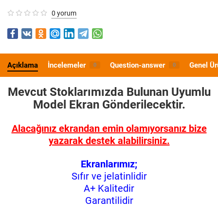
0 yorum
Açıklama
İncelemeler
Question-answer
Genel Ür
0
0
Mevcut Stoklarımızda Bulunan Uyumlu
Model
Ekran Gönderilecektir.
Alacağınız ekrandan emin olamıyorsanız bize
yazarak destek alabilirsiniz.
Ekranlarımız;
Sıfır ve jelatinlidir
A+ Kalitedir
Garantilidir