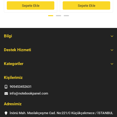
Sepete Ekle
Sepete Ekle
Bilgi
Destek Hizmeti
Kategoriler
Kişilerimiz
905453452631
info@notebookpanel.com
Adresimiz
İnönü Mah. Maslakçeşme Cad. No:221/C Küçükçekmece / İSTANBUL