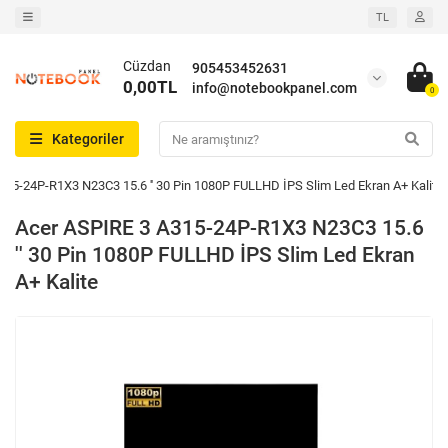
TL
Cüzdan
905453452631
0,00TL
info@notebookpanel.com
0
Kategoriler
315-24P-R1X3 N23C3 15.6 '' 30 Pin 1080P FULLHD İPS Slim Led Ekran A+ Kalite
Acer ASPIRE 3 A315-24P-R1X3 N23C3 15.6
'' 30 Pin 1080P FULLHD İPS Slim Led Ekran
A+ Kalite