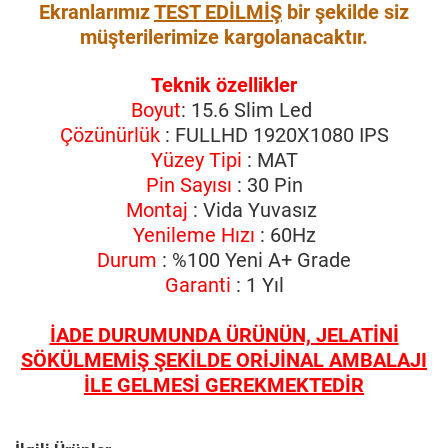
Ekranlarımız
TEST EDİLMİŞ
bir şekilde siz
müşterilerimize kargolanacaktır.
Teknik özellikler
Boyut
: 15.6 Slim Led
Çözünürlük
: FULLHD 1920X1080 IPS
Yüzey Tipi
: MAT
Pin Sayısı
: 30 Pin
Montaj
: Vida Yuvasız
Yenileme Hızı
: 60Hz
Durum
: %100 Yeni A+ Grade
Garanti
: 1 Yıl
İADE DURUMUNDA ÜRÜNÜN, JELATİNİ
SÖKÜLMEMİŞ ŞEKİLDE ORİJİNAL AMBALAJI
İLE GELMESİ GEREKMEKTEDİR