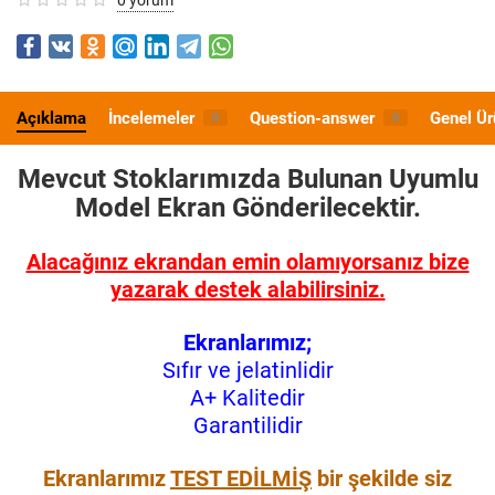
Açıklama
İncelemeler
Question-answer
Genel Ür
0
0
Mevcut Stoklarımızda Bulunan Uyumlu
Model
Ekran Gönderilecektir.
Alacağınız ekrandan emin olamıyorsanız bize
yazarak destek alabilirsiniz.
Ekranlarımız;
Sıfır ve jelatinlidir
A+ Kalitedir
Garantilidir
Ekranlarımız
TEST EDİLMİŞ
bir şekilde siz