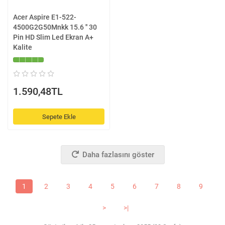
Acer Aspire E1-522-
4500G2G50Mnkk 15.6 '' 30
Pin HD Slim Led Ekran A+
Kalite
1.590,48TL
Sepete Ekle
Daha fazlasını göster
1
2
3
4
5
6
7
8
9
>
>|