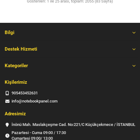
Gösterilen: 1 ile 25 arası, toplam: 2055 (83 Sayfa)
Bilgi
Destek Hizmeti
Kategoriler
Kişilerimiz
905453452631
info@notebookpanel.com
Adresimiz
İnönü Mah. Maslakçeşme Cad. No:221/C Küçükçekmece / İSTANBUL
Pazartesi - Cuma 09:00 / 17:30
Cumartesi 09:00/ 13:00