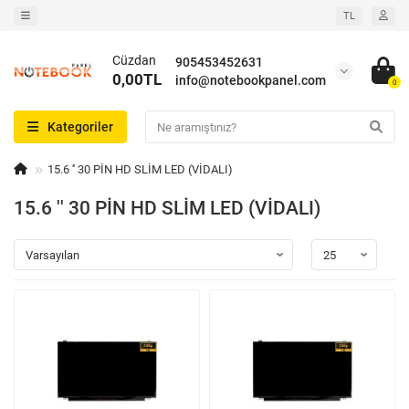
TL
Cüzdan
905453452631
0,00TL
info@notebookpanel.com
0
Kategoriler
15.6 '' 30 PİN HD SLİM LED (VİDALI)
15.6 '' 30 PİN HD SLİM LED (VİDALI)