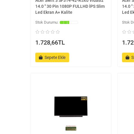
Acer Swift 3 SF314-42-R5X0 Vidasız
Acer 
14.0 '' 30 Pin 1080P FULLHD İPS Slim
14.0 '
Led Ekran A+ Kalite
Led Ek
1.728,66TL
1.72
Sepete Ekle
S