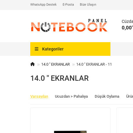
WhatsApp Destek
E-Posta
Bize Ulaşın
Cüzd
0,00
Kategoriler
14.0 '' EKRANLAR
14.0 '' EKRANLAR - 11
14.0 '' EKRANLAR
Varsayılan
Ucuzdan > Pahalıya
Düşük Oylama
Ürü