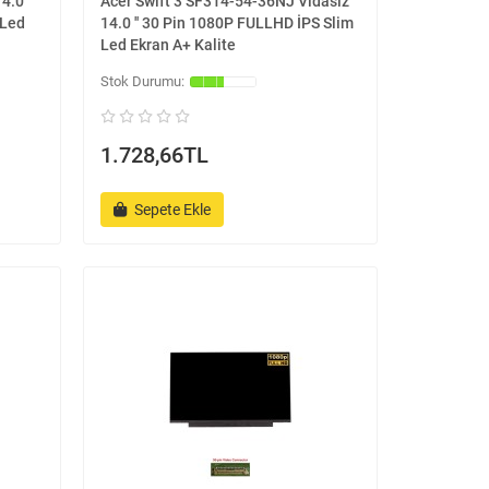
.0 ''
Acer Swift 3 SF314-54-36NJ Vidasız
 Led
14.0 '' 30 Pin 1080P FULLHD İPS Slim
Led Ekran A+ Kalite
1.728,66TL
Sepete Ekle