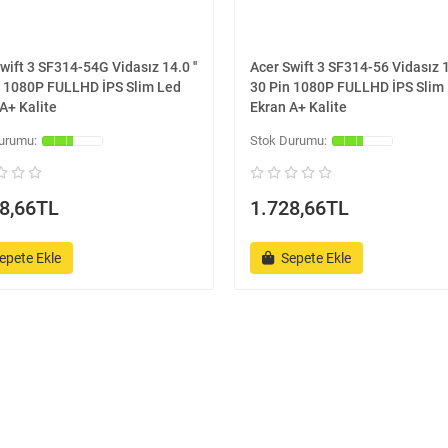
wift 3 SF314-54G Vidasız 14.0 ''
Acer Swift 3 SF314-56 Vidasız 14
n 1080P FULLHD İPS Slim Led
30 Pin 1080P FULLHD İPS Slim
A+ Kalite
Ekran A+ Kalite
8,66TL
1.728,66TL
epete Ekle
Sepete Ekle