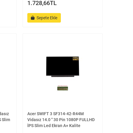
1.728,66TL
Sepete Ekle
dasız
Acer SWIFT 3 SF314-42-R44M
S Slim
Vidasız 14.0 '' 30 Pin 1080P FULLHD
İPS Slim Led Ekran A+ Kalite