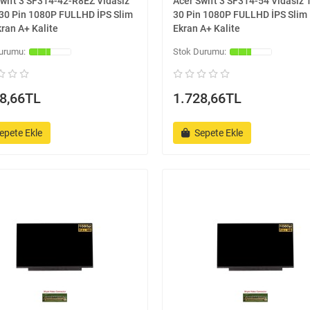
Swift 3 SF314-42-R8EZ Vidasız
Acer Swift 3 SF314-54 Vidasız 14
' 30 Pin 1080P FULLHD İPS Slim
30 Pin 1080P FULLHD İPS Slim
ran A+ Kalite
Ekran A+ Kalite
8,66TL
1.728,66TL
epete Ekle
Sepete Ekle