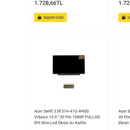
1.728,66TL
1.72
Sepete Ekle
S
Acer Swift 3 SF314-41G-R4SG
Acer S
Vidasız 14.0 '' 30 Pin 1080P FULLHD
30 Pi
İPS Slim Led Ekran A+ Kalite
Ekran 