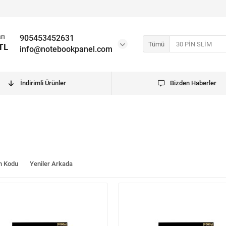
an
905453452631
Tümü
TL
info@notebookpanel.com
İndirimli Ürünler
Bizden Haberler
n Kodu
Yeniler Arkada