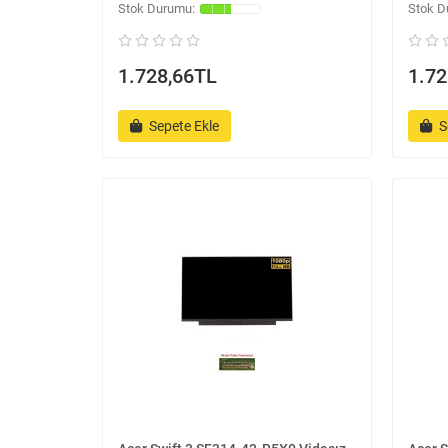
1.728,66TL
1.72
Sepete Ekle
S