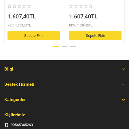
1.607,40TL
1.607,40TL
KDV: 1.339,50TL
KDV: 1.339,50TL
Sepete Ekle
Sepete Ekle
Bilgi
Destek Hizmeti
Kategoriler
Kişilerimiz
905453452631