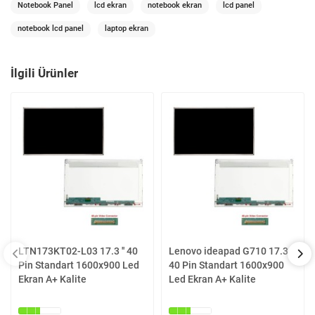
Notebook Panel
lcd ekran
notebook ekran
lcd panel
notebook lcd panel
laptop ekran
İlgili Ürünler
LTN173KT02-L03 17.3 '' 40
Lenovo ideapad G710 17.3 ''
Pin Standart 1600x900 Led
40 Pin Standart 1600x900
Ekran A+ Kalite
Led Ekran A+ Kalite