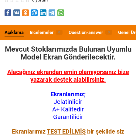
Açıklama
İncelemeler
Question-answer
Genel Ür
0
0
Mevcut Stoklarımızda Bulunan Uyumlu
Model
Ekran Gönderilecektir.
Alacağınız ekrandan emin olamıyorsanız bize
yazarak destek alabilirsiniz.
Ekranlarımız;
Jelatinlidir
A+ Kalitedir
Garantilidir
Ekranlarımız
TEST EDİLMİŞ
bir şekilde siz