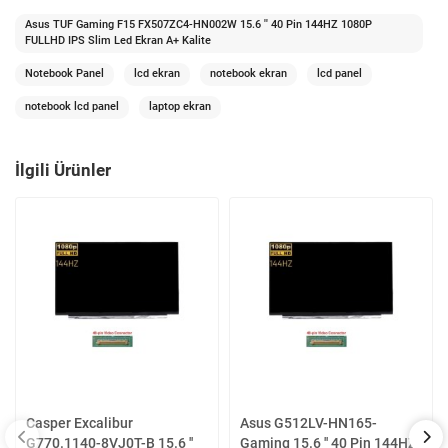
Asus TUF Gaming F15 FX507ZC4-HN002W 15.6 '' 40 Pin 144HZ 1080P
FULLHD IPS Slim Led Ekran A+ Kalite
Notebook Panel
lcd ekran
notebook ekran
lcd panel
notebook lcd panel
laptop ekran
İlgili Ürünler
Casper Excalibur
Asus G512LV-HN165-
G770.1140-8VJ0T-B 15.6 ''
Gaming 15.6 '' 40 Pin 144HZ