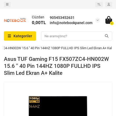
TL
Cüzdan
905453452631
0,00TL
info@notebookpanel.com
0
Kategoriler
ZC4-HN002W 15.6 '' 40 Pin 144HZ 1080P FULLHD IPS Slim Led Ekran A+ Kalite
Asus TUF Gaming F15 FX507ZC4-HN002W
15.6 '' 40 Pin 144HZ 1080P FULLHD IPS
Slim Led Ekran A+ Kalite