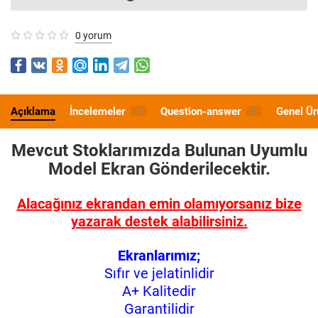
0 yorum
Açıklama
İncelemeler
Question-answer
Genel Ür
0
0
Mevcut Stoklarımızda Bulunan Uyumlu
Model
Ekran Gönderilecektir.
Alacağınız ekrandan emin olamıyorsanız bize
yazarak destek alabilirsiniz.
Ekranlarımız;
Sıfır ve jelatinlidir
A+ Kalitedir
Garantilidir