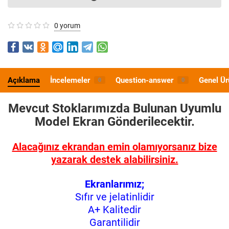
0 yorum
Açıklama
İncelemeler
Question-answer
Genel Ür
0
0
Mevcut Stoklarımızda Bulunan Uyumlu
Model
Ekran Gönderilecektir.
Alacağınız ekrandan emin olamıyorsanız bize
yazarak destek alabilirsiniz.
Ekranlarımız;
Sıfır ve jelatinlidir
A+ Kalitedir
Garantilidir