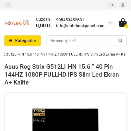
TL
Cüzdan
905453452631
0,00TL
info@notebookpanel.com
0
Kategoriler
rix G512LI-HN 15.6 '' 40 Pin 144HZ 1080P FULLHD IPS Slim Led Ekran A+ Kalite
Asus Rog Strix G512LI-HN 15.6 '' 40 Pin
144HZ 1080P FULLHD IPS Slim Led Ekran
A+ Kalite