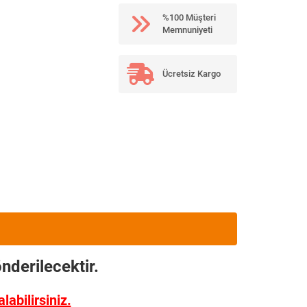
%100 Müşteri
Memnuniyeti
Ücretsiz Kargo
nderilecektir.
abilirsiniz.