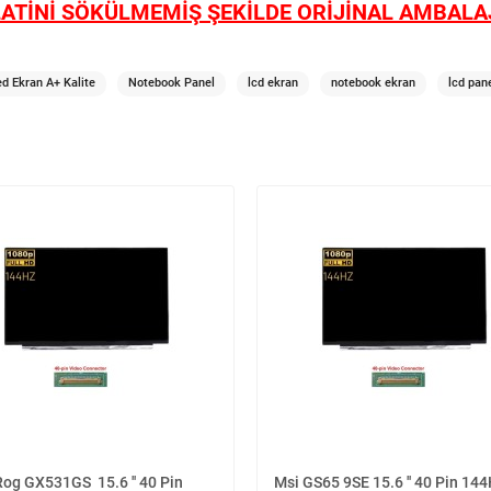
ATİNİ SÖKÜLMEMİŞ ŞEKİLDE ORİJİNAL AMBALAJ
d Ekran A+ Kalite
Notebook Panel
lcd ekran
notebook ekran
lcd pan
Rog GX531GS 15.6 '' 40 Pin
Msi GS65 9SE 15.6 '' 40 Pin 14