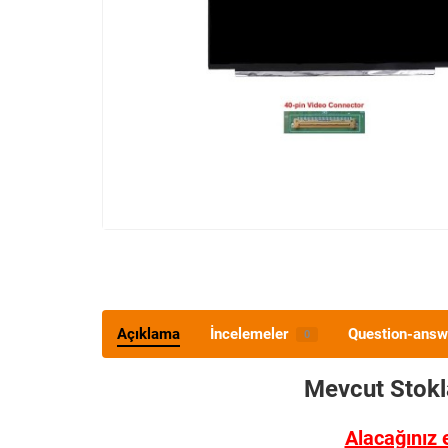
Açıklama
İncelemeler
Question-answ
0
Mevcut Stok
Alacağınız 