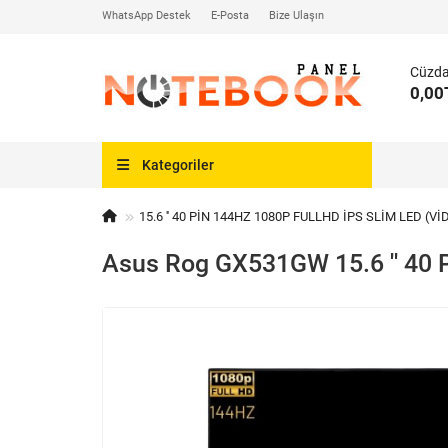
WhatsApp Destek
E-Posta
Bize Ulaşın
Cüzd
0,00
Kategoriler
15.6 '' 40 PİN 144HZ 1080P FULLHD İPS SLİM LED (Vİ
Asus Rog GX531GW 15.6 '' 40 