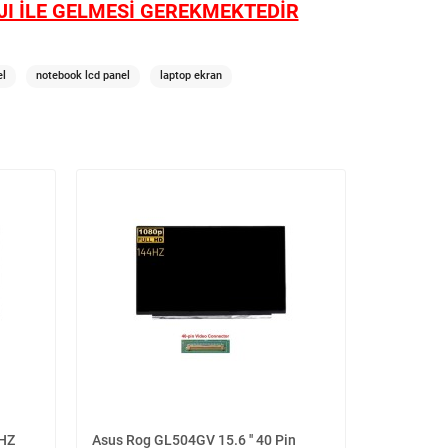
I İLE GELMESİ GEREKMEKTEDİR
el
notebook lcd panel
laptop ekran
4HZ
Asus Rog GL504GV 15.6 '' 40 Pin
B156HAN10