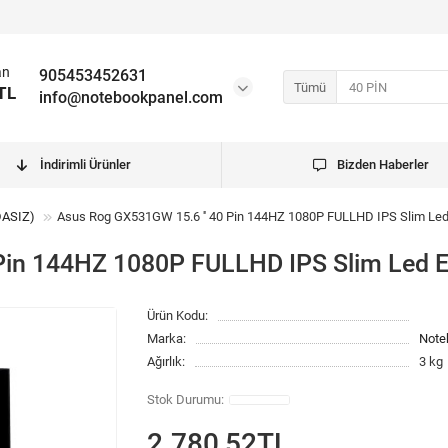
an
905453452631
Tümü
TL
info@notebookpanel.com
İndirimli Ürünler
Bizden Haberler
DASIZ)
Asus Rog GX531GW 15.6 '' 40 Pin 144HZ 1080P FULLHD IPS Slim Led 
Pin 144HZ 1080P FULLHD IPS Slim Led E
Ürün Kodu:
Marka:
Note
Ağırlık:
3 kg
2.780,52TL