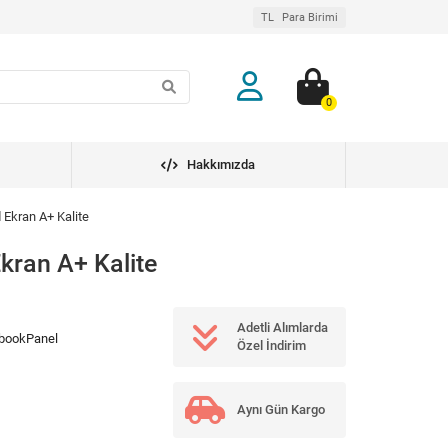
TL
Para Birimi
0
Hakkımızda
Ekran A+ Kalite
kran A+ Kalite
Adetli Alımlarda
bookPanel
Özel İndirim
Aynı Gün Kargo