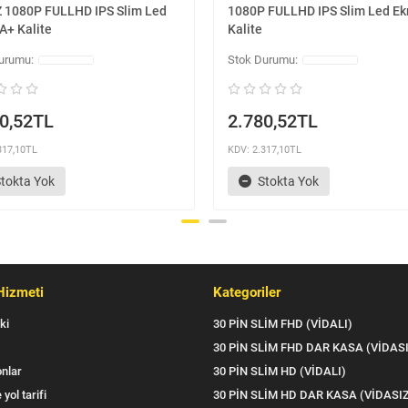
 1080P FULLHD IPS Slim Led
1080P FULLHD IPS Slim Led Ek
A+ Kalite
Kalite
0,52TL
2.780,52TL
317,10TL
KDV: 2.317,10TL
tokta Yok
Stokta Yok
Hizmeti
Kategoriler
ki
30 PİN SLİM FHD (VİDALI)
30 PİN SLİM FHD DAR KASA (VİDAS
nlar
30 PİN SLİM HD (VİDALI)
 yol tarifi
30 PİN SLİM HD DAR KASA (VİDASI