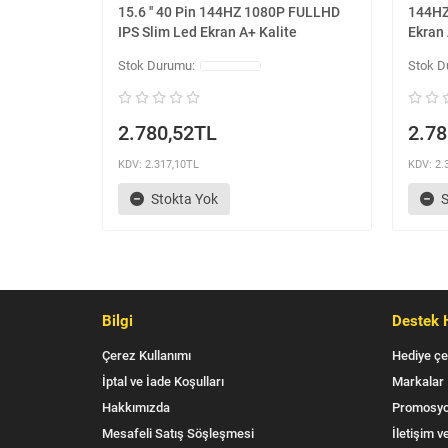
15.6 '' 40 Pin 144HZ 1080P FULLHD
144HZ
IPS Slim Led Ekran A+ Kalite
Ekran 
2.780,52TL
2.78
KDV: 2.317,10TL
KDV: 2.
Stokta Yok
S
Bilgi
Destek 
Çerez Kullanımı
Hediye çe
İptal ve İade Koşulları
Markalar
Hakkımızda
Promosyo
Mesafeli Satış Söşleşmesi
İletişim ve