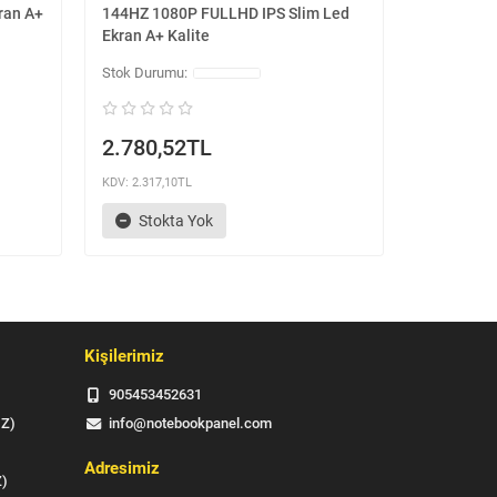
ran A+
144HZ 1080P FULLHD IPS Slim Led
144HZ 108
Ekran A+ Kalite
Ekran A+ K
2.780,52TL
2.780,
KDV: 2.317,10TL
KDV: 2.317,1
Stokta Yok
Stok
Kişilerimiz
905453452631
IZ)
info@notebookpanel.com
Adresimiz
Z)