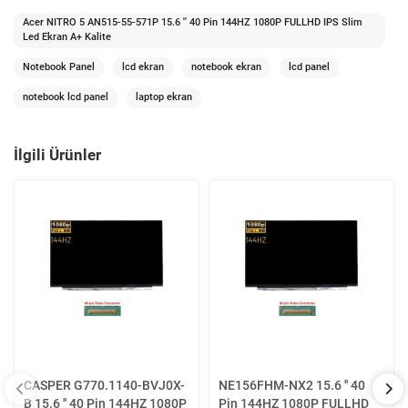
Acer NITRO 5 AN515-55-571P 15.6 '' 40 Pin 144HZ 1080P FULLHD IPS Slim
Led Ekran A+ Kalite
Notebook Panel
lcd ekran
notebook ekran
lcd panel
notebook lcd panel
laptop ekran
İlgili Ürünler
CASPER G770.1140-BVJ0X-
NE156FHM-NX2 15.6 '' 40
B 15.6 '' 40 Pin 144HZ 1080P
Pin 144HZ 1080P FULLHD