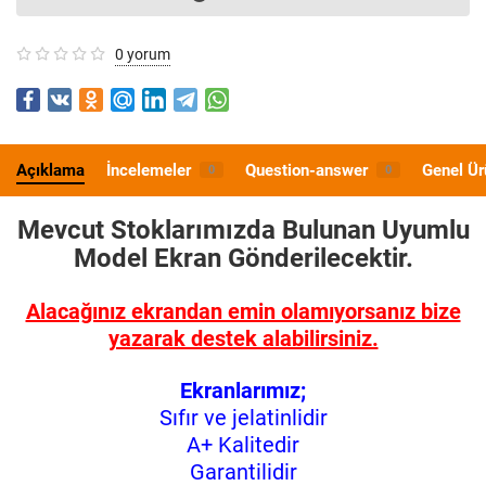
0 yorum
Açıklama
İncelemeler
Question-answer
Genel Ür
0
0
Mevcut Stoklarımızda Bulunan Uyumlu
Model
Ekran Gönderilecektir.
Alacağınız ekrandan emin olamıyorsanız bize
yazarak destek alabilirsiniz.
Ekranlarımız;
Sıfır ve jelatinlidir
A+ Kalitedir
Garantilidir