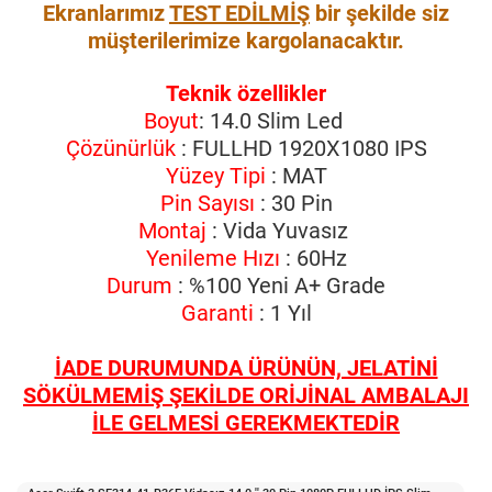
Ekranlarımız
TEST EDİLMİŞ
bir şekilde siz
müşterilerimize kargolanacaktır.
Teknik özellikler
Boyut
: 14.0 Slim Led
Çözünürlük
: FULLHD 1920X1080 IPS
Yüzey Tipi
: MAT
Pin Sayısı
: 30 Pin
Montaj
: Vida Yuvasız
Yenileme Hızı
: 60Hz
Durum
: %100 Yeni A+ Grade
Garanti
: 1 Yıl
İADE DURUMUNDA ÜRÜNÜN, JELATİNİ
SÖKÜLMEMİŞ ŞEKİLDE ORİJİNAL AMBALAJI
İLE GELMESİ GEREKMEKTEDİR