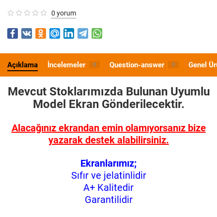
0 yorum
Açıklama
İncelemeler
Question-answer
Genel Ür
0
0
Mevcut Stoklarımızda Bulunan Uyumlu
Model
Ekran Gönderilecektir.
Alacağınız ekrandan emin olamıyorsanız bize
yazarak destek alabilirsiniz.
Ekranlarımız;
Sıfır ve jelatinlidir
A+ Kalitedir
Garantilidir