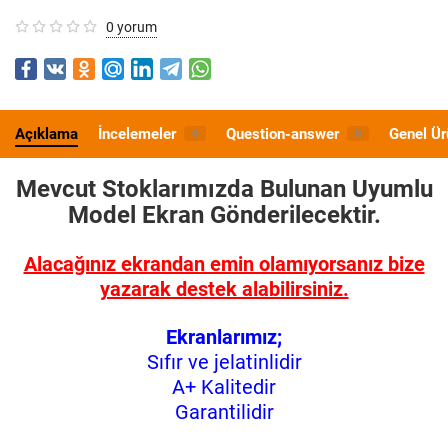
0 yorum
Açıklama
İncelemeler
Question-answer
Genel Ür
0
0
Mevcut Stoklarımızda Bulunan Uyumlu
Model
Ekran Gönderilecektir.
Alacağınız ekrandan emin olamıyorsanız bize
yazarak destek alabilirsiniz.
Ekranlarımız;
Sıfır ve jelatinlidir
A+ Kalitedir
Garantilidir