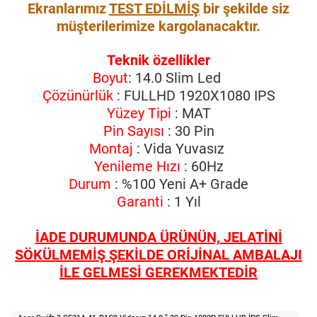
Ekranlarımız
TEST EDİLMİŞ
bir şekilde siz
müşterilerimize kargolanacaktır.
Teknik özellikler
Boyut
: 14.0 Slim Led
Çözünürlük
: FULLHD 1920X1080 IPS
Yüzey Tipi
: MAT
Pin Sayısı
: 30 Pin
Montaj
: Vida Yuvasız
Yenileme Hızı
: 60Hz
Durum
: %100 Yeni A+ Grade
Garanti
: 1 Yıl
İADE DURUMUNDA ÜRÜNÜN, JELATİNİ
SÖKÜLMEMİŞ ŞEKİLDE ORİJİNAL AMBALAJI
İLE GELMESİ GEREKMEKTEDİR