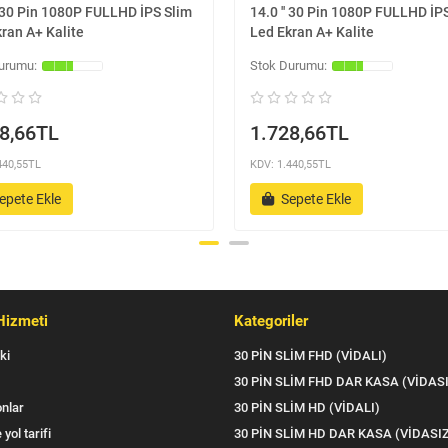
' 30 Pin 1080P FULLHD İPS Slim
14.0 '' 30 Pin 1080P FULLHD İP
ran A+ Kalite
Led Ekran A+ Kalite
8,66TL
1.728,66TL
440,55TL
KDV: 1.440,55TL
epete Ekle
Sepete Ekle
Hizmeti
Kategoriler
ki
30 PİN SLİM FHD (VİDALI)
30 PİN SLİM FHD DAR KASA (VİDAS
nlar
30 PİN SLİM HD (VİDALI)
 yol tarifi
30 PİN SLİM HD DAR KASA (VİDASI