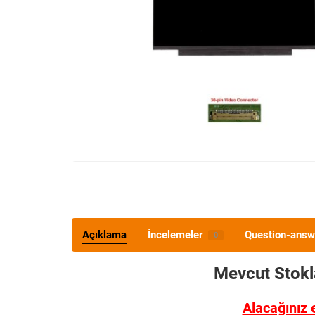
Açıklama
İncelemeler
Question-answ
0
Mevcut Stok
Alacağınız 