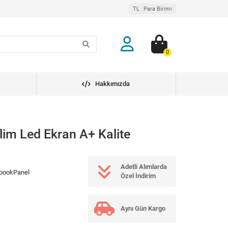
TL
Para Birimi
0
Hakkımızda
lim Led Ekran A+ Kalite
Adetli Alımlarda
bookPanel
Özel İndirim
Aynı Gün Kargo