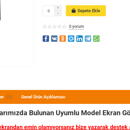
Sepete Ekle
0 yorum
er
Genel Ürün Açıklaması
0
larımızda Bulunan Uyumlu Model
Ekran Gö
ekrandan emin olamıyorsanız bize yazarak destek al