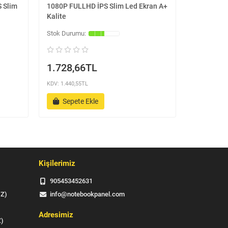
S Slim
1080P FULLHD İPS Slim Led Ekran A+
1080P FUL
Kalite
Kalite
1.728,66TL
1.728,
KDV: 1.440,55TL
KDV: 1.440,5
Sepete Ekle
Sepet
Kişilerimiz
905453452631
IZ)
info@notebookpanel.com
Adresimiz
Z)