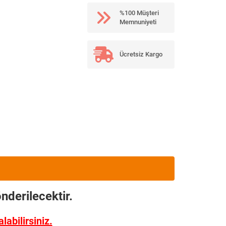
%100 Müşteri
Memnuniyeti
Ücretsiz Kargo
nderilecektir.
abilirsiniz.