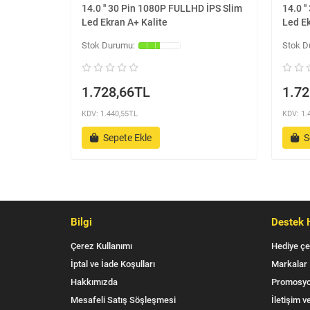
14.0 '' 30 Pin 1080P FULLHD İPS Slim
14.0 '
Led Ekran A+ Kalite
Led Ek
1.728,66TL
1.72
KDV: 1.440,55TL
KDV: 1.
Sepete Ekle
S
Bilgi
Destek 
Çerez Kullanımı
Hediye çe
İptal ve İade Koşulları
Markalar
Hakkımızda
Promosyo
Mesafeli Satış Söşleşmesi
İletişim ve