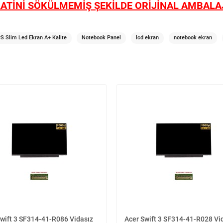
ATİNİ SÖKÜLMEMİŞ ŞEKİLDE ORİJİNAL AMBALAJ
S Slim Led Ekran A+ Kalite
Notebook Panel
lcd ekran
notebook ekran
Swift 3 SF314-41-R086 Vidasız
Acer Swift 3 SF314-41-R028 Vi