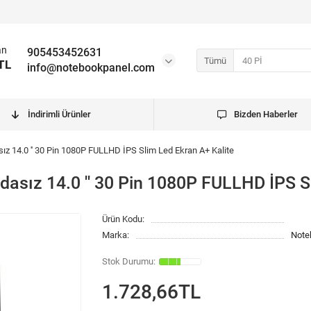
an
905453452631
Tümü
TL
info@notebookpanel.com
İndirimli Ürünler
Bizden Haberler
ız 14.0 '' 30 Pin 1080P FULLHD İPS Slim Led Ekran A+ Kalite
dasız 14.0 '' 30 Pin 1080P FULLHD İPS S
Ürün Kodu:
Marka:
Note
1.728,66TL