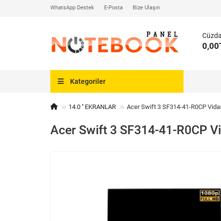
WhatsApp Destek
E-Posta
Bize Ulaşın
Cüzd
0,00
Kategoriler
14.0 '' EKRANLAR
Acer Swift 3 SF314-41-R0CP Vidas
Acer Swift 3 SF314-41-R0CP Vi