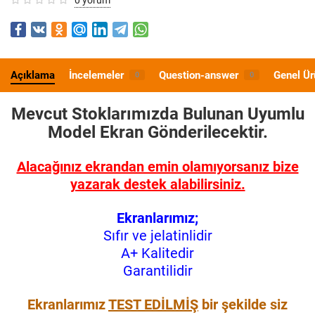
Açıklama
İncelemeler
Question-answer
Genel Ür
0
0
Mevcut Stoklarımızda Bulunan Uyumlu
Model
Ekran Gönderilecektir.
Alacağınız ekrandan emin olamıyorsanız bize
yazarak destek alabilirsiniz.
Ekranlarımız;
Sıfır ve jelatinlidir
A+ Kalitedir
Garantilidir
Ekranlarımız
TEST EDİLMİŞ
bir şekilde siz