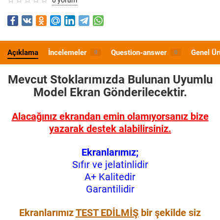
Açıklama
İncelemeler
Question-answer
Genel Ür
0
0
Mevcut Stoklarımızda Bulunan Uyumlu
Model
Ekran Gönderilecektir.
Alacağınız ekrandan emin olamıyorsanız bize
yazarak destek alabilirsiniz.
Ekranlarımız;
Sıfır ve jelatinlidir
A+ Kalitedir
Garantilidir
Ekranlarımız
TEST EDİLMİŞ
bir şekilde siz