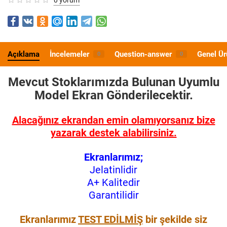
Açıklama
İncelemeler
Question-answer
Genel Ür
0
0
Mevcut Stoklarımızda Bulunan Uyumlu
Model
Ekran Gönderilecektir.
Alacağınız ekrandan emin olamıyorsanız bize
yazarak destek alabilirsiniz.
Ekranlarımız;
Jelatinlidir
A+ Kalitedir
Garantilidir
Ekranlarımız
TEST EDİLMİŞ
bir şekilde siz