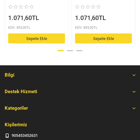
1.071,60TL
1.071,60TL
KDV: 893,00TL
KDV: 893,00TL
Sepete Ekle
Sepete Ekle
Bilgi
Destek Hizmeti
Kategoriler
Kişilerimiz
905453452631