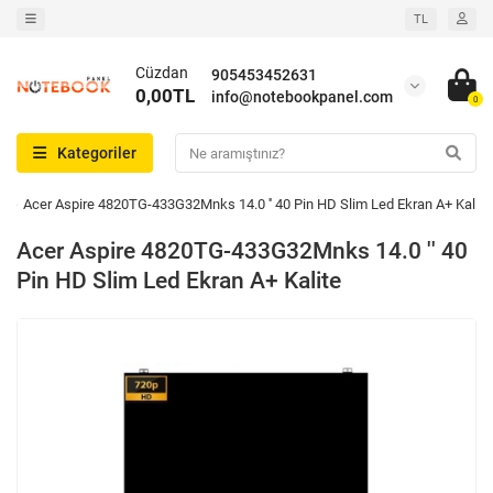
TL
Cüzdan
905453452631
0,00TL
info@notebookpanel.com
0
Kategoriler
R
Acer Aspire 4820TG-433G32Mnks 14.0 '' 40 Pin HD Slim Led Ekran A+ Kalite
Acer Aspire 4820TG-433G32Mnks 14.0 '' 40
Pin HD Slim Led Ekran A+ Kalite